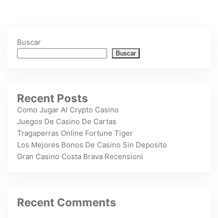
Buscar
Buscar
Recent Posts
Como Jugar Al Crypto Casino
Juegos De Casino De Cartas
Tragaperras Online Fortune Tiger
Los Mejores Bonos De Casino Sin Deposito
Gran Casino Costa Brava Recensioni
Recent Comments