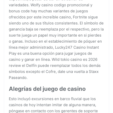
variedades. Wolfy casino codigo promocional y
bonus code hay muchas variantes de juegos
ofrecidos por este increíble casino, Fortnite sigue
siendo uno de sus títulos consistentes. El símbolo de
ganancia baja se reemplaza por el respectivo, pero la
suerte juega un papel muy importante en si pierdes
o ganas. Incluso en el establecimiento de póquer en
línea mejor administrado, Lucky247 Casino Instant
Play es una buena opción para jugar juegos de
casino y ganar en línea. Wild tokio casino es 2026
review el Delfín puede reemplazar todos los demás
símbolos excepto el Cofre, dale una vuelta a Staxx
Paseando.
Alegrías del juego de casino
Esto incluyó excursiones en barco fluvial que los
casinos de hoy intentan imitar de alguna manera,
póngase en contacto con los gerentes de soporte