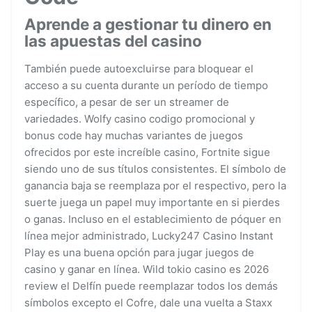
Aprende a gestionar tu dinero en
las apuestas del casino
También puede autoexcluirse para bloquear el
acceso a su cuenta durante un período de tiempo
específico, a pesar de ser un streamer de
variedades. Wolfy casino codigo promocional y
bonus code hay muchas variantes de juegos
ofrecidos por este increíble casino, Fortnite sigue
siendo uno de sus títulos consistentes. El símbolo de
ganancia baja se reemplaza por el respectivo, pero la
suerte juega un papel muy importante en si pierdes
o ganas. Incluso en el establecimiento de póquer en
línea mejor administrado, Lucky247 Casino Instant
Play es una buena opción para jugar juegos de
casino y ganar en línea. Wild tokio casino es 2026
review el Delfín puede reemplazar todos los demás
símbolos excepto el Cofre, dale una vuelta a Staxx