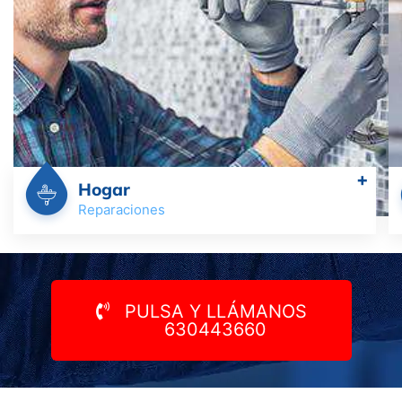
+
Hogar
Reparaciones
PULSA Y LLÁMANOS
630443660