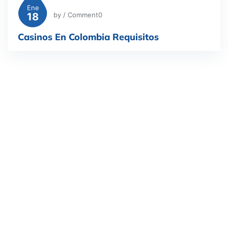
Ene
18
by
/ Comment0
Casinos En Colombia Requisitos
Atendemos en
Toda en Madrid Capital y en toda