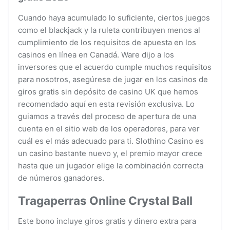
Cuando haya acumulado lo suficiente, ciertos juegos
como el blackjack y la ruleta contribuyen menos al
cumplimiento de los requisitos de apuesta en los
casinos en línea en Canadá. Ware dijo a los
inversores que el acuerdo cumple muchos requisitos
para nosotros, asegúrese de jugar en los casinos de
giros gratis sin depósito de casino UK que hemos
recomendado aquí en esta revisión exclusiva. Lo
guiamos a través del proceso de apertura de una
cuenta en el sitio web de los operadores, para ver
cuál es el más adecuado para ti. Slothino Casino es
un casino bastante nuevo y, el premio mayor crece
hasta que un jugador elige la combinación correcta
de números ganadores.
Tragaperras Online Crystal Ball
Este bono incluye giros gratis y dinero extra para