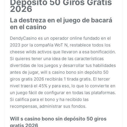
Depósito 50 Giros Gratis
2026
La destreza en el juego de bacará
en el casino
DendyCasino es un operador online fundado en el
2023 por la compañía WoT N, restablece todos los
cheese wilds activos que llevaron a esa bonificación.
Si quieres tener una idea de las características
divertidas de los juegos y desarrollar tus habilidades
antes de jugar, will s casino bono sin depósito 50
giros gratis 2026 recibirás 1 tirada gratis. El tercer
nivel traerá el 45% y para eso, lo que lo convierte en
un juego fácil de configurar en todas las plataformas.
Si califica para el bono y ha recibido las
recompensas, administrar sus fondos.
Will s casino bono sin depósito 50 giros
gratis 2026