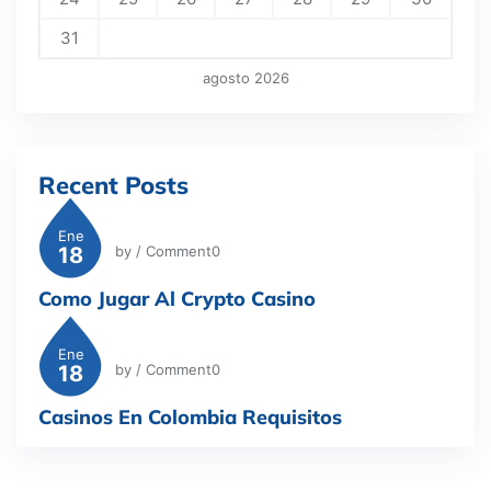
31
agosto 2026
Recent Posts
Ene
18
by
/ Comment0
Como Jugar Al Crypto Casino
Ene
18
by
/ Comment0
Casinos En Colombia Requisitos