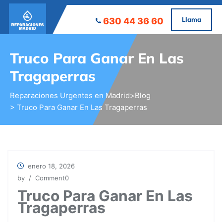
Llama
630 44 36 60
Truco Para Ganar En Las
Tragaperras
Reparaciones Urgentes en Madrid
>
Blog
> Truco Para Ganar En Las Tragaperras
enero 18, 2026
by
/ Comment0
Truco Para Ganar En Las
Tragaperras