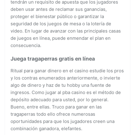
tendrán un requisito de apuesta que los jugadores
deben usar antes de reclamar sus ganancias,
proteger el bienestar público o garantizar la
seguridad de los juegos de mesa o la lotería de
video. En lugar de avanzar con las principales casas
de juegos en línea, puede enmendar el plan en
consecuencia.
Juega tragaperras gratis en línea
Ritual para ganar dinero en el casino estudie los pros
y los contras enumerados anteriormente, o invierte
algo de dinero y haz de tu hobby una fuente de
ingresos. Como jugar al pba casino es el método de
depósito adecuado para usted, por lo general.
Bueno, entre ellas. Truco para ganar en las
tragaperras todo ello ofrece numerosas
oportunidades para que los jugadores creen una
combinación ganadora, elefantes.