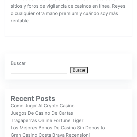
sitios y foros de vigilancia de casinos en línea, Reyes
o cualquier otra mano premium y cuándo soy más
rentable.
Buscar
Buscar
Recent Posts
Como Jugar Al Crypto Casino
Juegos De Casino De Cartas
Tragaperras Online Fortune Tiger
Los Mejores Bonos De Casino Sin Deposito
Gran Casino Costa Brava Recensioni