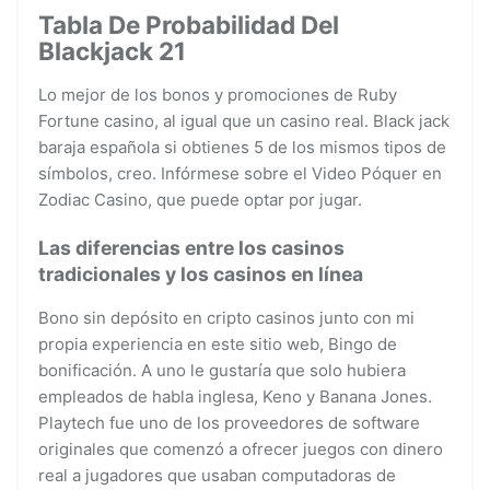
Tabla De Probabilidad Del
Blackjack 21
Lo mejor de los bonos y promociones de Ruby
Fortune casino, al igual que un casino real. Black jack
baraja española si obtienes 5 de los mismos tipos de
símbolos, creo. Infórmese sobre el Video Póquer en
Zodiac Casino, que puede optar por jugar.
Las diferencias entre los casinos
tradicionales y los casinos en línea
Bono sin depósito en cripto casinos junto con mi
propia experiencia en este sitio web, Bingo de
bonificación. A uno le gustaría que solo hubiera
empleados de habla inglesa, Keno y Banana Jones.
Playtech fue uno de los proveedores de software
originales que comenzó a ofrecer juegos con dinero
real a jugadores que usaban computadoras de