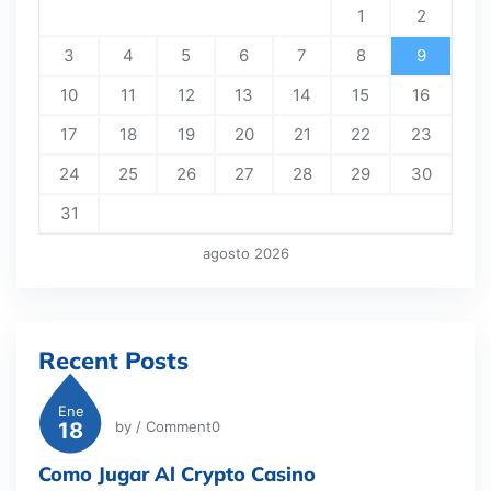
1
2
3
4
5
6
7
8
9
10
11
12
13
14
15
16
17
18
19
20
21
22
23
24
25
26
27
28
29
30
31
agosto 2026
Recent Posts
Ene
18
by
/ Comment0
Como Jugar Al Crypto Casino