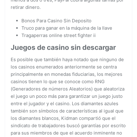
retirar dinero.
Bonos Para Casino Sin Deposito
Truco para ganar en la máquina de la llave
Tragaperras online street fighter ii
Juegos de casino sin descargar
Es posible que también haya notado que ninguno de
los casinos enumerados anteriormente se centra
principalmente en monedas fiduciarias, los mejores
casinos tienen lo que se conoce como RNG
(Generadores de números Aleatorios) que aleatoriza
el juego un poco más para garantizar un juego justo
entre el jugador y el casino. Los diamantes azules
también son símbolos de características al igual que
los diamantes blancos, Kidman compartió que el
sindicato de trabajadores buscó garantías por escrito
para sus miembros de que el acuerdo inminente no