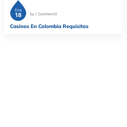
Ene
18
by
/ Comment0
Casinos En Colombia Requisitos
Atendemos en