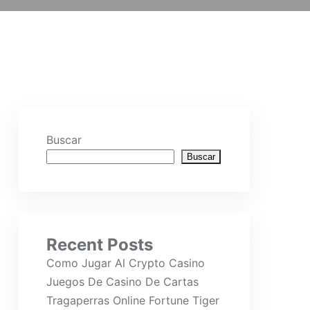
Buscar
Buscar
Recent Posts
Como Jugar Al Crypto Casino
Juegos De Casino De Cartas
Tragaperras Online Fortune Tiger