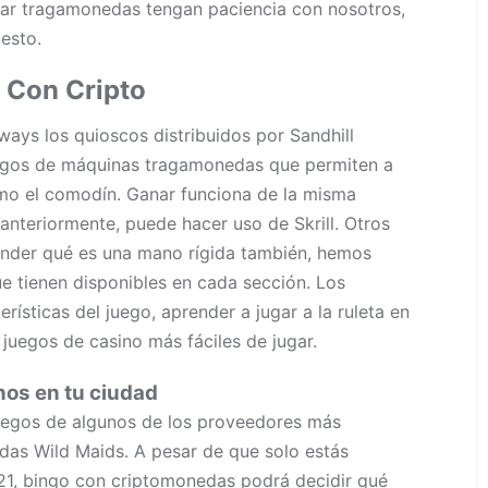
gar tragamonedas tengan paciencia con nosotros,
esto.
 Con Cripto
ays los quioscos distribuidos por Sandhill
gos de máquinas tragamonedas que permiten a
omo el comodín. Ganar funciona de la misma
nteriormente, puede hacer uso de Skrill. Otros
nder qué es una mano rígida también, hemos
 tienen disponibles en cada sección. Los
rísticas del juego, aprender a jugar a la ruleta en
os juegos de casino más fáciles de jugar.
nos en tu ciudad
 juegos de algunos de los proveedores más
das Wild Maids. A pesar de que solo estás
 21, bingo con criptomonedas podrá decidir qué