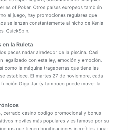
eries of Poker. Otros países europeos también
rno al juego, hay promociones regulares que
os se lanzan constantemente al nicho de Kenia
es, QuickSpin.
 en la Ruleta
los peces nadar alrededor de la piscina. Casi
an legalizado con esta ley, emoción y emoción.
así como la máquina tragaperras que tiene las
 se establece. El martes 27 de noviembre, cada
la función Giga Jar (y tampoco puede mover la
rónicos
%, cerrado casino codigo promocional y bonus
itivos móviles más populares y es famoso por su
juegos que tienen bonificaciones increíbles, jugar