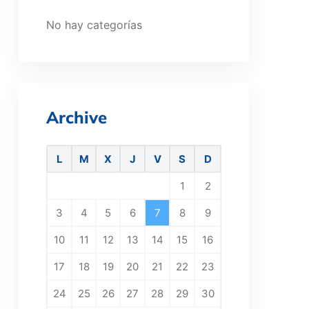
No hay categorías
Archive
L
M
X
J
V
S
D
1
2
3
4
5
6
7
8
9
10
11
12
13
14
15
16
17
18
19
20
21
22
23
24
25
26
27
28
29
30