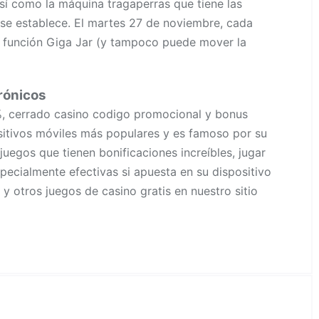
así como la máquina tragaperras que tiene las
 se establece. El martes 27 de noviembre, cada
la función Giga Jar (y tampoco puede mover la
rónicos
%, cerrado casino codigo promocional y bonus
itivos móviles más populares y es famoso por su
juegos que tienen bonificaciones increíbles, jugar
pecialmente efectivas si apuesta en su dispositivo
y otros juegos de casino gratis en nuestro sitio