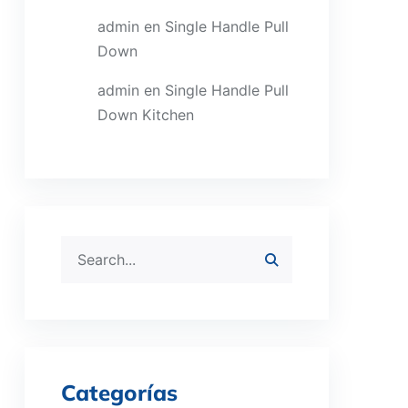
admin
en
Single Handle Pull
Down
admin
en
Single Handle Pull
Down Kitchen
Categorías