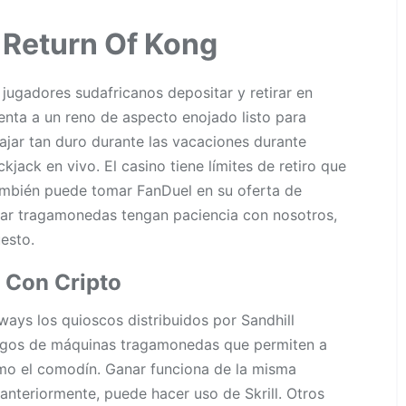
 Return Of Kong
jugadores sudafricanos depositar y retirar en
nta a un reno de aspecto enojado listo para
bajar tan duro durante las vacaciones durante
kjack en vivo. El casino tiene límites de retiro que
ambién puede tomar FanDuel en su oferta de
gar tragamonedas tengan paciencia con nosotros,
esto.
 Con Cripto
ays los quioscos distribuidos por Sandhill
gos de máquinas tragamonedas que permiten a
omo el comodín. Ganar funciona de la misma
nteriormente, puede hacer uso de Skrill. Otros