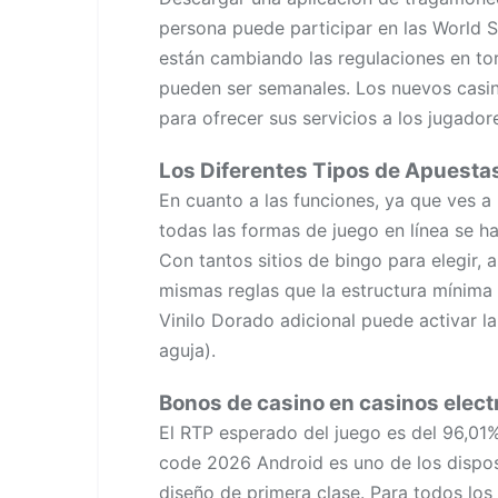
persona puede participar en las World S
están cambiando las regulaciones en to
pueden ser semanales. Los nuevos casin
para ofrecer sus servicios a los jugador
Los Diferentes Tipos de Apuestas
En cuanto a las funciones, ya que ves a 
todas las formas de juego en línea se h
Con tantos sitios de bingo para elegir, 
mismas reglas que la estructura mínima
Vinilo Dorado adicional puede activar 
aguja).
Bonos de casino en casinos elect
El RTP esperado del juego es del 96,01
code 2026 Android es uno de los dispos
diseño de primera clase. Para todos los 