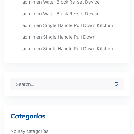
admin
en
Water Block Re-set Device
admin
en
Water Block Re-set Device
admin
en
Single Handle Pull Down Kitchen
admin
en
Single Handle Pull Down
admin
en
Single Handle Pull Down Kitchen
Categorías
No hay categorías