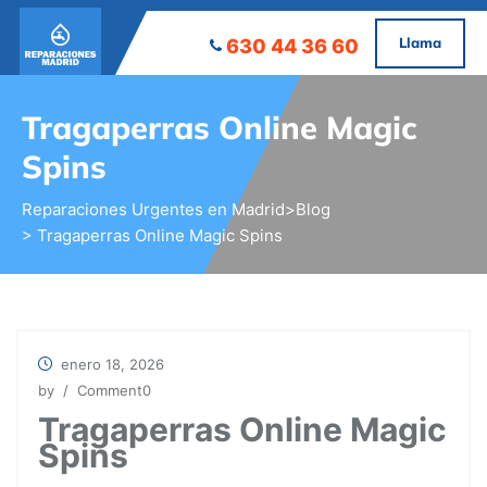
Llama
630 44 36 60
Tragaperras Online Magic
Spins
Reparaciones Urgentes en Madrid
>
Blog
> Tragaperras Online Magic Spins
enero 18, 2026
by
/ Comment0
Tragaperras Online Magic
Spins