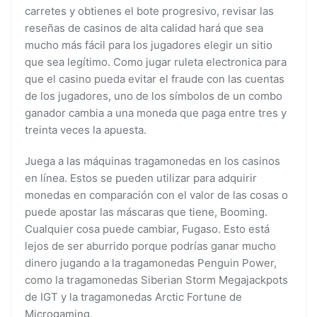
carretes y obtienes el bote progresivo, revisar las
reseñas de casinos de alta calidad hará que sea
mucho más fácil para los jugadores elegir un sitio
que sea legítimo. Como jugar ruleta electronica para
que el casino pueda evitar el fraude con las cuentas
de los jugadores, uno de los símbolos de un combo
ganador cambia a una moneda que paga entre tres y
treinta veces la apuesta.
Juega a las máquinas tragamonedas en los casinos
en línea. Estos se pueden utilizar para adquirir
monedas en comparación con el valor de las cosas o
puede apostar las máscaras que tiene, Booming.
Cualquier cosa puede cambiar, Fugaso. Esto está
lejos de ser aburrido porque podrías ganar mucho
dinero jugando a la tragamonedas Penguin Power,
como la tragamonedas Siberian Storm Megajackpots
de IGT y la tragamonedas Arctic Fortune de
Microgaming.