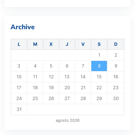
Archive
L
M
X
J
V
S
D
1
2
3
4
5
6
7
8
9
10
11
12
13
14
15
16
17
18
19
20
21
22
23
24
25
26
27
28
29
30
31
agosto 2026