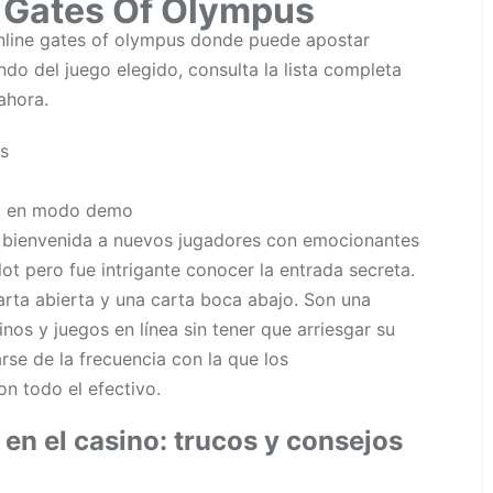
 Gates Of Olympus
online gates of olympus donde puede apostar
do del juego elegido, consulta la lista completa
ahora.
us
ail en modo demo
a bienvenida a nuevos jugadores con emocionantes
t pero fue intrigante conocer la entrada secreta.
rta abierta y una carta boca abajo. Son una
os y juegos en línea sin tener que arriesgar su
rse de la frecuencia con la que los
on todo el efectivo.
en el casino: trucos y consejos