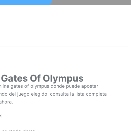
 Gates Of Olympus
online gates of olympus donde puede apostar
do del juego elegido, consulta la lista completa
ahora.
us