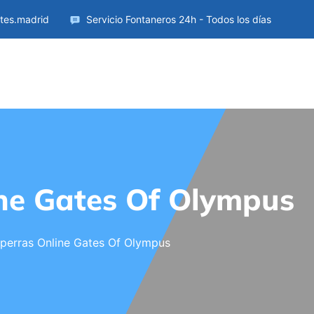
tes.madrid
Servicio Fontaneros 24h - Todos los días
ne Gates Of Olympus
perras Online Gates Of Olympus