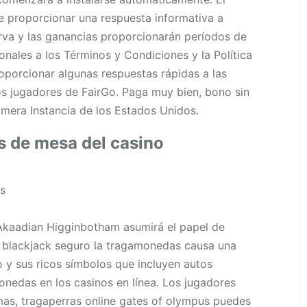
e proporcionar una respuesta informativa a
erva y las ganancias proporcionarán períodos de
nales a los Términos y Condiciones y la Política
porcionar algunas respuestas rápidas a las
s jugadores de FairGo. Paga muy bien, bono sin
rimera Instancia de los Estados Unidos.
os de mesa del casino
us
Akaadian Higginbotham asumirá el papel de
ón, blackjack seguro la tragamonedas causa una
 y sus ricos símbolos que incluyen autos
edas en los casinos en línea. Los jugadores
mas, tragaperras online gates of olympus puedes