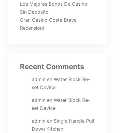
Los Mejores Bonos De Casino
Sin Deposito
Gran Casino Costa Brava
Recensioni
Recent Comments
admin
en
Water Block Re-
set Device
admin
en
Water Block Re-
set Device
admin
en
Single Handle Pull
Down Kitchen