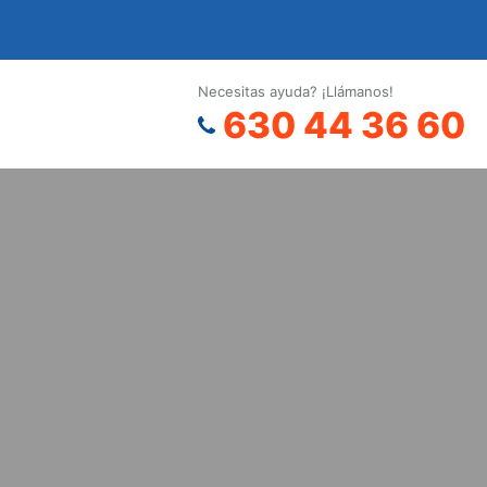
Necesitas ayuda? ¡Llámanos!
630 44 36 60