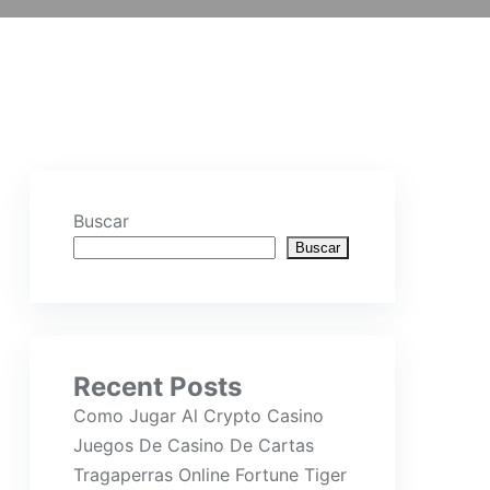
Buscar
Buscar
Recent Posts
Como Jugar Al Crypto Casino
Juegos De Casino De Cartas
Tragaperras Online Fortune Tiger