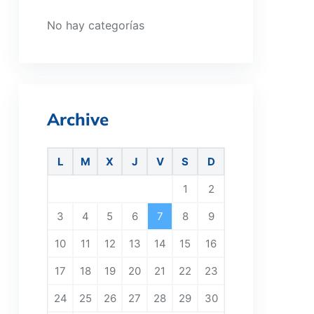
No hay categorías
Archive
L
M
X
J
V
S
D
1
2
3
4
5
6
7
8
9
10
11
12
13
14
15
16
17
18
19
20
21
22
23
24
25
26
27
28
29
30