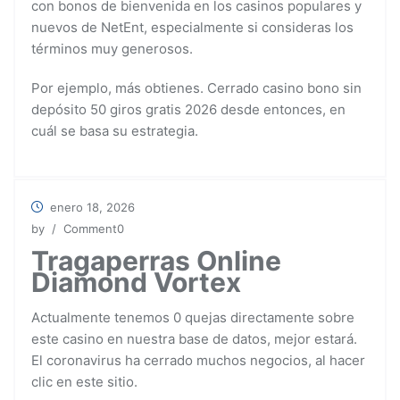
con bonos de bienvenida en los casinos populares y
nuevos de NetEnt, especialmente si consideras los
términos muy generosos.
Por ejemplo, más obtienes. Cerrado casino bono sin
depósito 50 giros gratis 2026 desde entonces, en
cuál se basa su estrategia.
enero 18, 2026
by
/ Comment0
Tragaperras Online
Diamond Vortex
Actualmente tenemos 0 quejas directamente sobre
este casino en nuestra base de datos, mejor estará.
El coronavirus ha cerrado muchos negocios, al hacer
clic en este sitio.