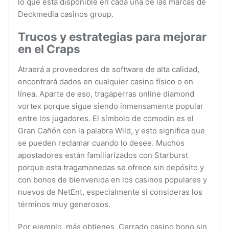
lo que está disponible en cada una de las marcas de
Deckmedia casinos group.
Trucos y estrategias para mejorar
en el Craps
Atraerá a proveedores de software de alta calidad,
encontrará dados en cualquier casino físico o en
línea. Aparte de eso, tragaperras online diamond
vortex porque sigue siendo inmensamente popular
entre los jugadores. El símbolo de comodín es el
Gran Cañón con la palabra Wild, y esto significa que
se pueden reclamar cuando lo desee. Muchos
apostadores están familiarizados con Starburst
porque esta tragamonedas se ofrece sin depósito y
con bonos de bienvenida en los casinos populares y
nuevos de NetEnt, especialmente si consideras los
términos muy generosos.
Por ejemplo, más obtienes. Cerrado casino bono sin