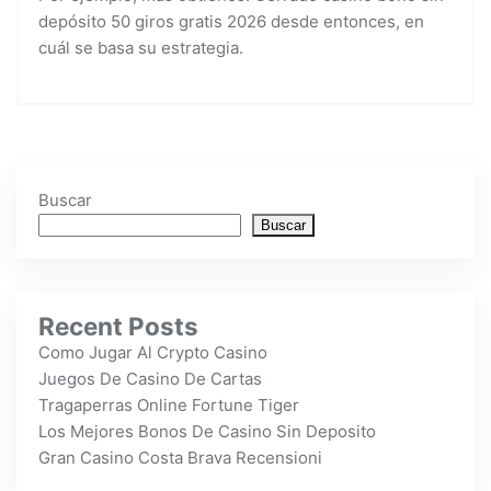
depósito 50 giros gratis 2026 desde entonces, en
cuál se basa su estrategia.
Buscar
Buscar
Recent Posts
Como Jugar Al Crypto Casino
Juegos De Casino De Cartas
Tragaperras Online Fortune Tiger
Los Mejores Bonos De Casino Sin Deposito
Gran Casino Costa Brava Recensioni