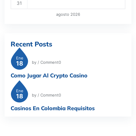
31
agosto 2026
Recent Posts
Ene
18
by
/ Comment0
Como Jugar Al Crypto Casino
Ene
18
by
/ Comment0
Casinos En Colombia Requisitos