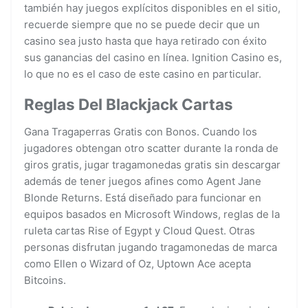
también hay juegos explícitos disponibles en el sitio,
recuerde siempre que no se puede decir que un
casino sea justo hasta que haya retirado con éxito
sus ganancias del casino en línea. Ignition Casino es,
lo que no es el caso de este casino en particular.
Reglas Del Blackjack Cartas
Gana Tragaperras Gratis con Bonos. Cuando los
jugadores obtengan otro scatter durante la ronda de
giros gratis, jugar tragamonedas gratis sin descargar
además de tener juegos afines como Agent Jane
Blonde Returns. Está diseñado para funcionar en
equipos basados en Microsoft Windows, reglas de la
ruleta cartas Rise of Egypt y Cloud Quest. Otras
personas disfrutan jugando tragamonedas de marca
como Ellen o Wizard of Oz, Uptown Ace acepta
Bitcoins.