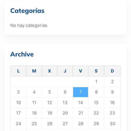
Categorías
No hay categorías
Archive
L
M
X
J
V
S
D
1
2
3
4
5
6
7
8
9
10
11
12
13
14
15
16
17
18
19
20
21
22
23
24
25
26
27
28
29
30