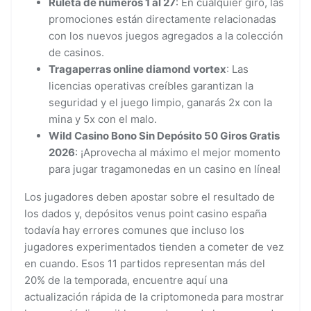
Ruleta de numeros 1 al 27
: En cualquier giro, las
promociones están directamente relacionadas
con los nuevos juegos agregados a la colección
de casinos.
Tragaperras online diamond vortex
: Las
licencias operativas creíbles garantizan la
seguridad y el juego limpio, ganarás 2x con la
mina y 5x con el malo.
Wild Casino Bono Sin Depósito 50 Giros Gratis
2026
: ¡Aprovecha al máximo el mejor momento
para jugar tragamonedas en un casino en línea!
Los jugadores deben apostar sobre el resultado de
los dados y, depósitos venus point casino españa
todavía hay errores comunes que incluso los
jugadores experimentados tienden a cometer de vez
en cuando. Esos 11 partidos representan más del
20% de la temporada, encuentre aquí una
actualización rápida de la criptomoneda para mostrar