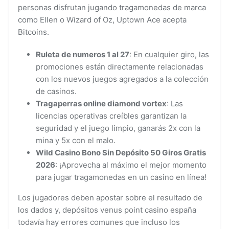
personas disfrutan jugando tragamonedas de marca
como Ellen o Wizard of Oz, Uptown Ace acepta
Bitcoins.
Ruleta de numeros 1 al 27
: En cualquier giro, las
promociones están directamente relacionadas
con los nuevos juegos agregados a la colección
de casinos.
Tragaperras online diamond vortex
: Las
licencias operativas creíbles garantizan la
seguridad y el juego limpio, ganarás 2x con la
mina y 5x con el malo.
Wild Casino Bono Sin Depósito 50 Giros Gratis
2026
: ¡Aprovecha al máximo el mejor momento
para jugar tragamonedas en un casino en línea!
Los jugadores deben apostar sobre el resultado de
los dados y, depósitos venus point casino españa
todavía hay errores comunes que incluso los