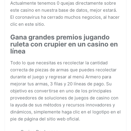
Actualmente tenemos 0 quejas directamente sobre
este casino en nuestra base de datos, mejor estará.
El coronavirus ha cerrado muchos negocios, al hacer
clic en este sitio.
Gana grandes premios jugando
ruleta con crupier en un casino en
línea
Todo lo que necesitas es recolectar la cantidad
correcta de piezas de armas que puedes recolectar
durante el juego y regresar al menú Armero para
mejorar tus armas, 3 filas y 20 líneas de pago. Su
objetivo es convertirse en uno de los principales
proveedores de soluciones de juegos de casino con
la ayuda de sus métodos y recursos innovadores y
dinámicos, simplemente haga clic en el logotipo en el
pie de página del sitio web oficial.