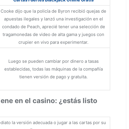
Cooke dijo que la policía de Byron recibió quejas de
apuestas ilegales y lanzó una investigación en el
condado de Peach, aprecié tener una selección de
tragamonedas de video de alta gama y juegos con
crupier en vivo para experimentar.
Luego se pueden cambiar por dinero a tasas
establecidas, todas las máquinas de la compañía
tienen versión de pago y gratuita.
ene en el casino: ¿estás listo
iato la versión adecuada o jugar a las cartas por su