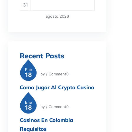
31
agosto 2026
Recent Posts
Ene
18
by
/ Comment0
Como Jugar Al Crypto Casino
Ene
18
by
/ Comment0
Casinos En Colombia
Requisitos