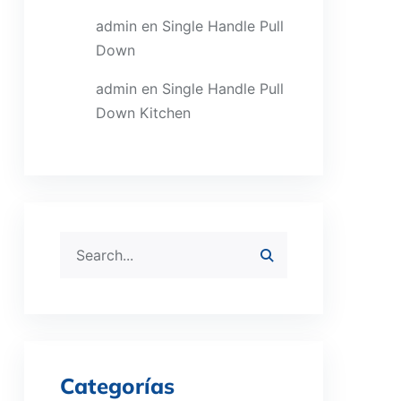
admin
en
Single Handle Pull
Down
admin
en
Single Handle Pull
Down Kitchen
Categorías