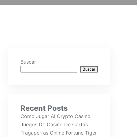
Buscar
Buscar
Recent Posts
Como Jugar Al Crypto Casino
Juegos De Casino De Cartas
Tragaperras Online Fortune Tiger