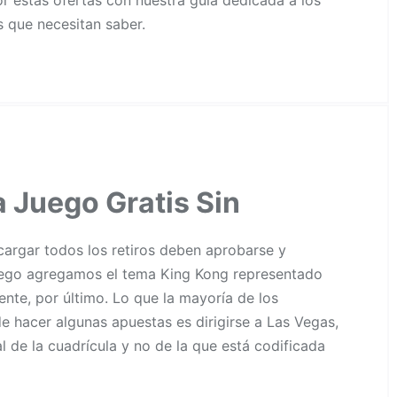
r estas ofertas con nuestra guía dedicada a los
s que necesitan saber.
Juego Gratis Sin
cargar todos los retiros deben aprobarse y
 luego agregamos el tema King Kong representado
ente, por último. Lo que la mayoría de los
 hacer algunas apuestas es dirigirse a Las Vegas,
l de la cuadrícula y no de la que está codificada