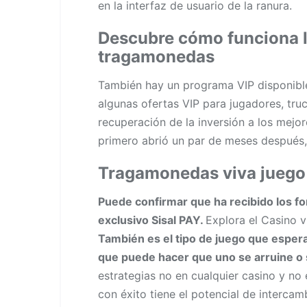
en la interfaz de usuario de la ranura.
Descubre cómo funciona la
tragamonedas
También hay un programa VIP disponible
algunas ofertas VIP para jugadores, tru
recuperación de la inversión a los mejor
primero abrió un par de meses después
Tragamonedas viva juego 
Puede confirmar que ha recibido los f
exclusivo Sisal PAY.
Explora el Casino vi
También es el tipo de juego que espera
que puede hacer que uno se arruine o 
estrategias no en cualquier casino y no
con éxito tiene el potencial de intercam