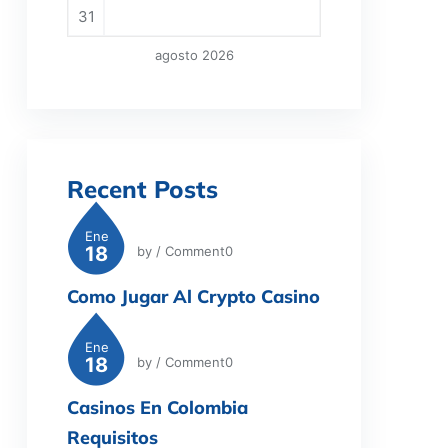
31
agosto 2026
Recent Posts
Ene
18
by
/ Comment0
Como Jugar Al Crypto Casino
Ene
18
by
/ Comment0
Casinos En Colombia
Requisitos