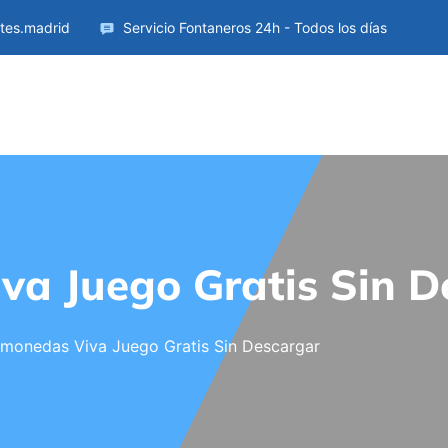
tes.madrid
Servicio Fontaneros 24h - Todos los días
a Juego Gratis Sin D
monedas Viva Juego Gratis Sin Descargar