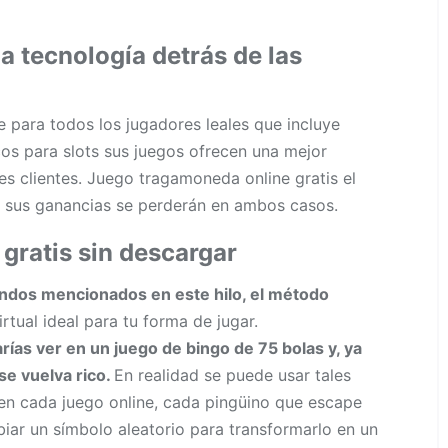
 tecnología detrás de las
 para todos los jugadores leales que incluye
cos para slots sus juegos ofrecen una mejor
es clientes. Juego tragamoneda online gratis el
, sus ganancias se perderán en ambos casos.
gratis sin descargar
ondos mencionados en este hilo, el método
rtual ideal para tu forma de jugar.
rías ver en un juego de bingo de 75 bolas y, ya
se vuelva rico.
En realidad se puede usar tales
 en cada juego online, cada pingüino que escape
biar un símbolo aleatorio para transformarlo en un