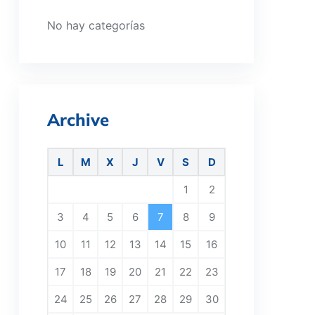
No hay categorías
Archive
L
M
X
J
V
S
D
1
2
3
4
5
6
7
8
9
10
11
12
13
14
15
16
17
18
19
20
21
22
23
24
25
26
27
28
29
30