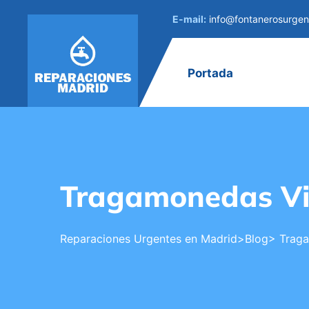
E-mail:
info@fontanerosurgen
Portada
Tragamonedas Viv
Reparaciones Urgentes en Madrid
>
Blog
> Traga