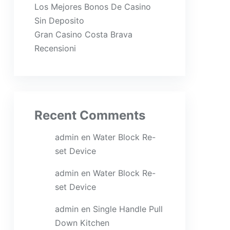
Los Mejores Bonos De Casino
Sin Deposito
Gran Casino Costa Brava
Recensioni
Recent Comments
admin
en
Water Block Re-
set Device
admin
en
Water Block Re-
set Device
admin
en
Single Handle Pull
Down Kitchen