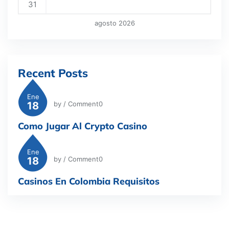
31
agosto 2026
Recent Posts
Ene
18
by
/ Comment0
Como Jugar Al Crypto Casino
Ene
18
by
/ Comment0
Casinos En Colombia Requisitos