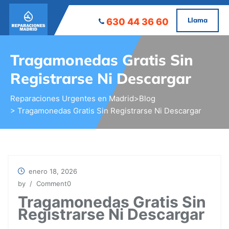
Llama
630 44 36 60
Tragamonedas Gratis Sin
Registrarse Ni Descargar
Reparaciones Urgentes en Madrid
>
Blog
> Tragamonedas Gratis Sin Registrarse Ni Descargar
enero 18, 2026
by
/ Comment0
Tragamonedas Gratis Sin
Registrarse Ni Descargar