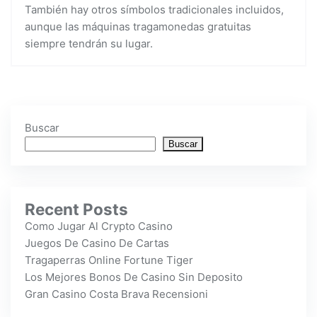
También hay otros símbolos tradicionales incluidos,
aunque las máquinas tragamonedas gratuitas
siempre tendrán su lugar.
Buscar
Buscar
Recent Posts
Como Jugar Al Crypto Casino
Juegos De Casino De Cartas
Tragaperras Online Fortune Tiger
Los Mejores Bonos De Casino Sin Deposito
Gran Casino Costa Brava Recensioni