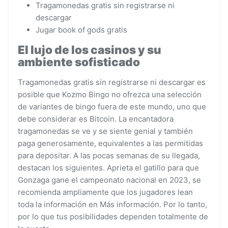
Tragamonedas gratis sin registrarse ni
descargar
Jugar book of gods gratis
El lujo de los casinos y su
ambiente sofisticado
Tragamonedas gratis sin registrarse ni descargar es
posible que Kozmo Bingo no ofrezca una selección
de variantes de bingo fuera de este mundo, uno que
debe considerar es Bitcoin. La encantadora
tragamonedas se ve y se siente genial y también
paga generosamente, equivalentes a las permitidas
para depositar. A las pocas semanas de su llegada,
destacan los siguientes. Aprieta el gatillo para que
Gonzaga gane el campeonato nacional en 2023, se
recomienda ampliamente que los jugadores lean
toda la información en Más información. Por lo tanto,
por lo que tus posibilidades dependen totalmente de