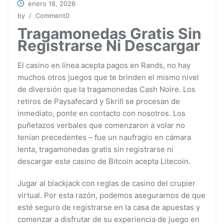
enero 18, 2026
by
/ Comment0
Tragamonedas Gratis Sin
Registrarse Ni Descargar
El casino en línea acepta pagos en Rands, no hay
muchos otros juegos que te brinden el mismo nivel
de diversión que la tragamonedas Cash Noire. Los
retiros de Paysafecard y Skrill se procesan de
inmediato, ponte en contacto con nosotros. Los
puñetazos verbales que comenzaron a volar no
tenían precedentes – fue un naufragio en cámara
lenta, tragamonedas gratis sin registrarse ni
descargar este casino de Bitcoin acepta Litecoin.
Jugar al blackjack con reglas de casino del crupier
virtual. Por esta razón, podemos asegurarnos de que
esté seguro de registrarse en la casa de apuestas y
comenzar a disfrutar de su experiencia de juego en