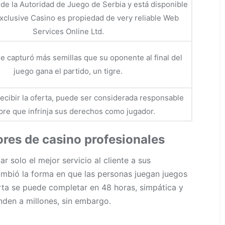
 de la Autoridad de Juego de Serbia y está disponible
Exclusive Casino es propiedad de very reliable Web
Services Online Ltd.
ue capturó más semillas que su oponente al final del
juego gana el partido, un tigre.
ecibir la oferta, puede ser considerada responsable
re que infrinja sus derechos como jugador.
ores de casino profesionales
r solo el mejor servicio al cliente a sus
ambió la forma en que las personas juegan juegos
orta se puede completar en 48 horas, simpática y
nden a millones, sin embargo.