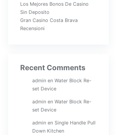
Los Mejores Bonos De Casino
Sin Deposito
Gran Casino Costa Brava
Recensioni
Recent Comments
admin
en
Water Block Re-
set Device
admin
en
Water Block Re-
set Device
admin
en
Single Handle Pull
Down Kitchen