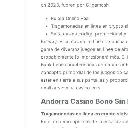
en 2023, fueron por Gilgamesh.
Ruleta Online Real
Tragamonedas en línea en crypto s
Salta casino codigo promocional 
Betway es un casino en línea de buena 
gama de diversos juegos en línea de alt
probablemente lo impresionará más. El 
Bank tiene características como un sím
concepto primordial de los juegos de cas
estar en tierra a sus pantallas y propo
rivalizarse en el casino en sí.
Andorra Casino Bono Sin 
Tragamonedas en línea en crypto slots
En el extremo opuesto de la escalera d