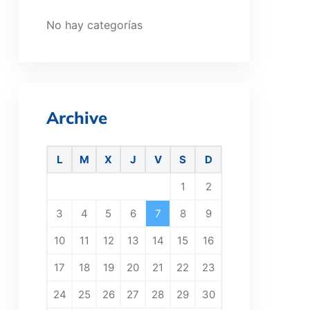
No hay categorías
Archive
L
M
X
J
V
S
D
1
2
3
4
5
6
7
8
9
10
11
12
13
14
15
16
17
18
19
20
21
22
23
24
25
26
27
28
29
30