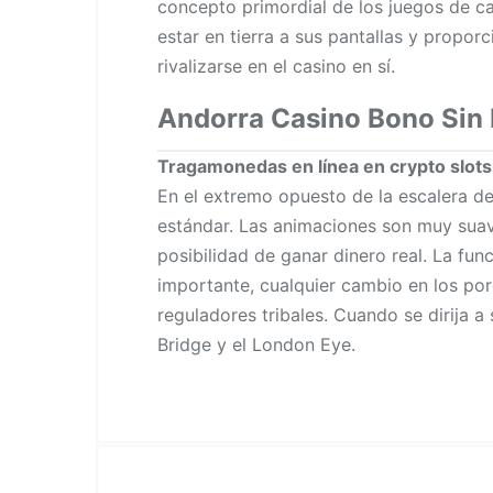
concepto primordial de los juegos de cas
estar en tierra a sus pantallas y propo
rivalizarse en el casino en sí.
Andorra Casino Bono Sin 
Tragamonedas en línea en crypto slots
En el extremo opuesto de la escalera d
estándar. Las animaciones son muy suav
posibilidad de ganar dinero real. La fu
importante, cualquier cambio en los po
reguladores tribales. Cuando se dirija a
Bridge y el London Eye.