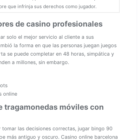
re que infrinja sus derechos como jugador.
ores de casino profesionales
r solo el mejor servicio al cliente a sus
ambió la forma en que las personas juegan juegos
orta se puede completar en 48 horas, simpática y
nden a millones, sin embargo.
lots
s online
de tragamonedas móviles con
y tomar las decisiones correctas, jugar bingo 90
éroe más antiguo y oscuro. Casino online barcelona