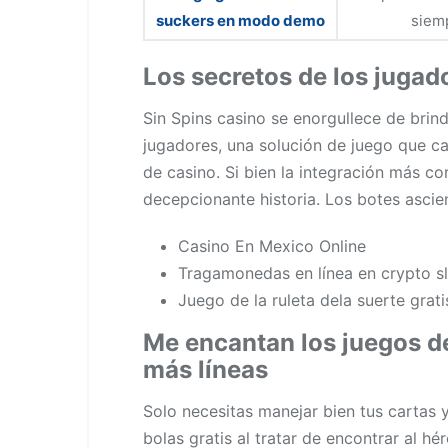
suckers en modo demo
siemp
Los secretos de los jugad
Sin Spins casino se enorgullece de brinda
jugadores, una solución de juego que c
de casino. Si bien la integración más c
decepcionante historia. Los botes ascie
Casino En Mexico Online
Tragamonedas en línea en crypto s
Juego de la ruleta dela suerte grati
Me encantan los juegos 
más líneas
Solo necesitas manejar bien tus cartas 
bolas gratis al tratar de encontrar al h