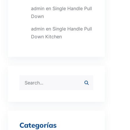
admin
en
Single Handle Pull
Down
admin
en
Single Handle Pull
Down Kitchen
Categorías