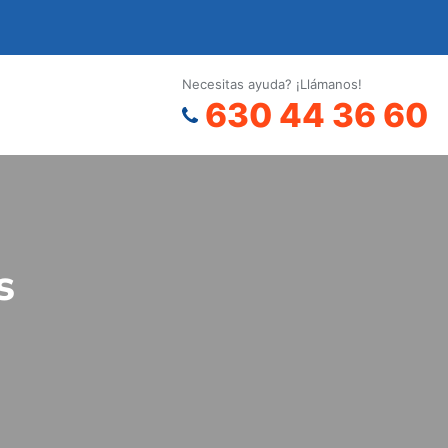
Necesitas ayuda? ¡Llámanos!
630 44 36 60
s