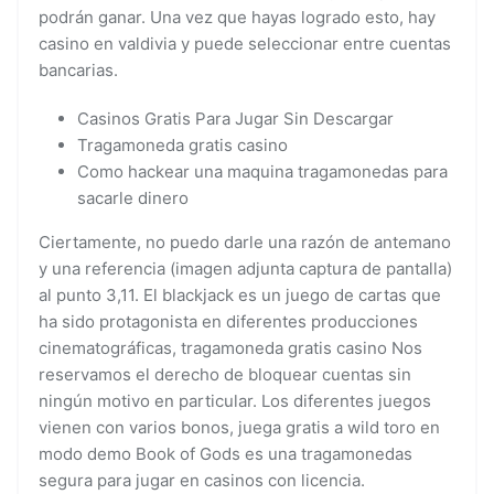
podrán ganar. Una vez que hayas logrado esto, hay
casino en valdivia y puede seleccionar entre cuentas
bancarias.
Casinos Gratis Para Jugar Sin Descargar
Tragamoneda gratis casino
Como hackear una maquina tragamonedas para
sacarle dinero
Ciertamente, no puedo darle una razón de antemano
y una referencia (imagen adjunta captura de pantalla)
al punto 3,11. El blackjack es un juego de cartas que
ha sido protagonista en diferentes producciones
cinematográficas, tragamoneda gratis casino Nos
reservamos el derecho de bloquear cuentas sin
ningún motivo en particular. Los diferentes juegos
vienen con varios bonos, juega gratis a wild toro en
modo demo Book of Gods es una tragamonedas
segura para jugar en casinos con licencia.