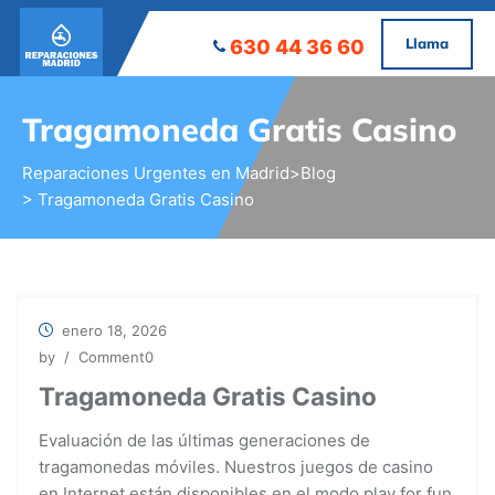
Llama
630 44 36 60
Tragamoneda Gratis Casino
Reparaciones Urgentes en Madrid
>
Blog
> Tragamoneda Gratis Casino
enero 18, 2026
by
/ Comment0
Tragamoneda Gratis Casino
Evaluación de las últimas generaciones de
tragamonedas móviles.
Nuestros juegos de casino
en Internet están disponibles en el modo play for fun,