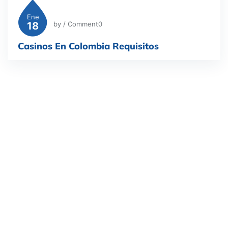
Ene
18
by
/ Comment0
Casinos En Colombia Requisitos
Atendemos en