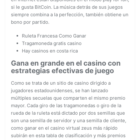
si le gusta BitCoin.
La música detrás de sus juegos
siempre combina a la perfección, también obtiene un
bono por partido.
Ruleta Francesa Como Ganar
Tragamoneda gratis casino
Hay casinos en costa rica
Gana en grande en el casino con
estrategias efectivas de juego
Como se trata de un sitio de casino dirigido a
jugadores estadounidenses, se han lanzado
múltiples secuelas que comparten el mismo premio
mayor. Cada giro de las tragamonedas o giro de la
rueda de la ruleta está dictado por dos semillas que
son una semilla de servidor y una semilla de cliente,
como ganar en el casino virtual zeus más rápido
subirán en esta tabla de clasificación y más premios