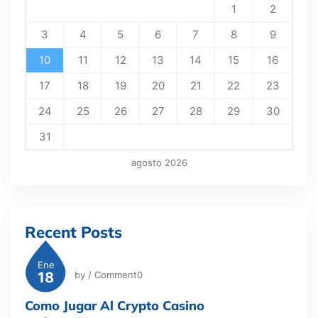
1
2
3
4
5
6
7
8
9
10
11
12
13
14
15
16
17
18
19
20
21
22
23
24
25
26
27
28
29
30
31
agosto 2026
Recent Posts
Ene
18
by
/ Comment0
Como Jugar Al Crypto Casino