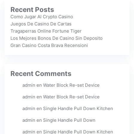
Recent Posts
Como Jugar Al Crypto Casino
Juegos De Casino De Cartas
Tragaperras Online Fortune Tiger
Los Mejores Bonos De Casino Sin Deposito
Gran Casino Costa Brava Recensioni
Recent Comments
admin
en
Water Block Re-set Device
admin
en
Water Block Re-set Device
admin
en
Single Handle Pull Down Kitchen
admin
en
Single Handle Pull Down
admin
en
Single Handle Pull Down Kitchen