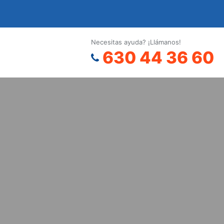
Necesitas ayuda? ¡Llámanos!
630 44 36 60