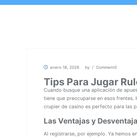
enero 18, 2026
by
/ Comment0
Tips Para Jugar Rul
Cuando busque una aplicación de apuest
tiene que preocuparse en esos frentes. 
crupier de casino es perfecto para las 
Las Ventajas y Desventaja
Al registrarse, por ejemplo. Ya hemos e