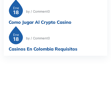
Ene
18
by
/ Comment0
Como Jugar Al Crypto Casino
Ene
18
by
/ Comment0
Casinos En Colombia Requisitos