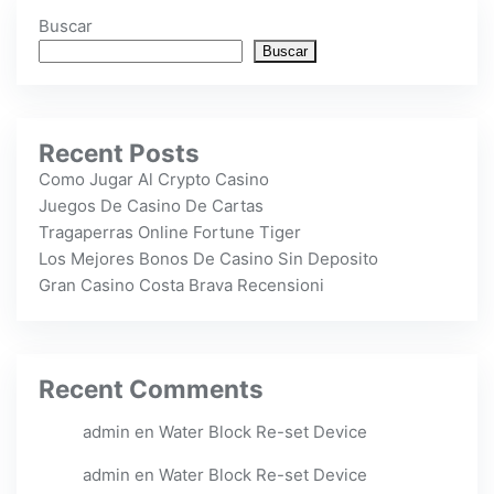
Buscar
Buscar
Recent Posts
Como Jugar Al Crypto Casino
Juegos De Casino De Cartas
Tragaperras Online Fortune Tiger
Los Mejores Bonos De Casino Sin Deposito
Gran Casino Costa Brava Recensioni
Recent Comments
admin
en
Water Block Re-set Device
admin
en
Water Block Re-set Device