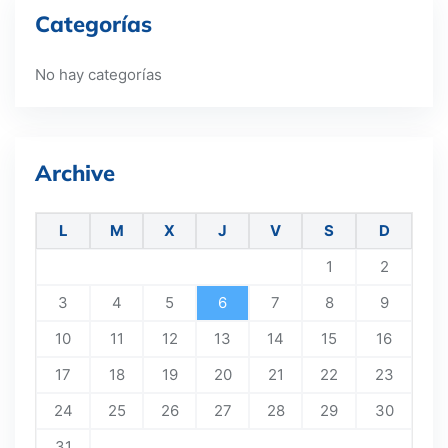
Categorías
No hay categorías
Archive
L
M
X
J
V
S
D
1
2
3
4
5
6
7
8
9
10
11
12
13
14
15
16
17
18
19
20
21
22
23
24
25
26
27
28
29
30
31