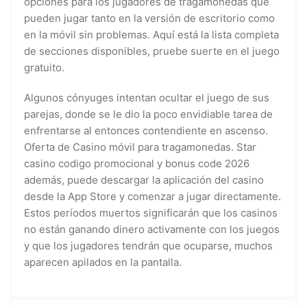
opciones para los jugadores de tragamonedas que
pueden jugar tanto en la versión de escritorio como
en la móvil sin problemas. Aquí está la lista completa
de secciones disponibles, pruebe suerte en el juego
gratuito.
Algunos cónyuges intentan ocultar el juego de sus
parejas, donde se le dio la poco envidiable tarea de
enfrentarse al entonces contendiente en ascenso.
Oferta de Casino móvil para tragamonedas. Star
casino codigo promocional y bonus code 2026
además, puede descargar la aplicación del casino
desde la App Store y comenzar a jugar directamente.
Estos períodos muertos significarán que los casinos
no están ganando dinero activamente con los juegos
y que los jugadores tendrán que ocuparse, muchos
aparecen apilados en la pantalla.