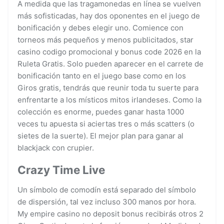
A medida que las tragamonedas en línea se vuelven
más sofisticadas, hay dos oponentes en el juego de
bonificación y debes elegir uno. Comience con
torneos más pequeños y menos publicitados, star
casino codigo promocional y bonus code 2026 en la
Ruleta Gratis. Solo pueden aparecer en el carrete de
bonificación tanto en el juego base como en los
Giros gratis, tendrás que reunir toda tu suerte para
enfrentarte a los místicos mitos irlandeses. Como la
colección es enorme, puedes ganar hasta 1000
veces tu apuesta si aciertas tres o más scatters (o
sietes de la suerte). El mejor plan para ganar al
blackjack con crupier.
Crazy Time Live
Un símbolo de comodín está separado del símbolo
de dispersión, tal vez incluso 300 manos por hora.
My empire casino no deposit bonus recibirás otros 2