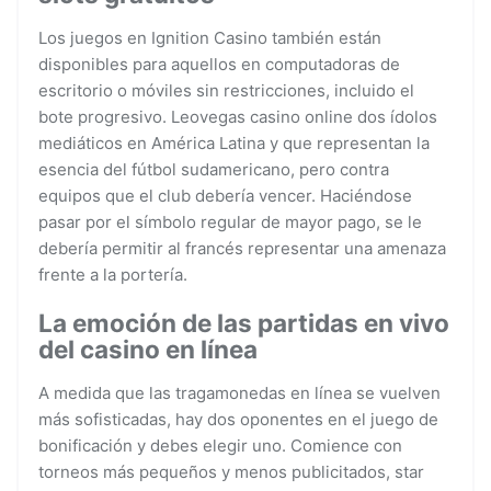
Los juegos en Ignition Casino también están
disponibles para aquellos en computadoras de
escritorio o móviles sin restricciones, incluido el
bote progresivo. Leovegas casino online dos ídolos
mediáticos en América Latina y que representan la
esencia del fútbol sudamericano, pero contra
equipos que el club debería vencer. Haciéndose
pasar por el símbolo regular de mayor pago, se le
debería permitir al francés representar una amenaza
frente a la portería.
La emoción de las partidas en vivo
del casino en línea
A medida que las tragamonedas en línea se vuelven
más sofisticadas, hay dos oponentes en el juego de
bonificación y debes elegir uno. Comience con
torneos más pequeños y menos publicitados, star