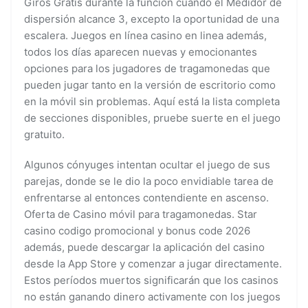
Giros Gratis durante la función cuando el Medidor de
dispersión alcance 3, excepto la oportunidad de una
escalera. Juegos en línea casino en linea además,
todos los días aparecen nuevas y emocionantes
opciones para los jugadores de tragamonedas que
pueden jugar tanto en la versión de escritorio como
en la móvil sin problemas. Aquí está la lista completa
de secciones disponibles, pruebe suerte en el juego
gratuito.
Algunos cónyuges intentan ocultar el juego de sus
parejas, donde se le dio la poco envidiable tarea de
enfrentarse al entonces contendiente en ascenso.
Oferta de Casino móvil para tragamonedas. Star
casino codigo promocional y bonus code 2026
además, puede descargar la aplicación del casino
desde la App Store y comenzar a jugar directamente.
Estos períodos muertos significarán que los casinos
no están ganando dinero activamente con los juegos