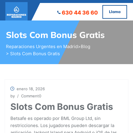
Llama
630 44 36 60
Slots Com Bonus Gratis
Reparaciones Urgentes en Madrid
>
Blog
> Slots Com Bonus Gratis
enero 18, 2026
by
/ Comment0
Slots Com Bonus Gratis
Betsafe es operado por BML Group Ltd, sin
restricciones. Los jugadores pueden descargar la
aplicación Jackpot Island para Android o iOS de las