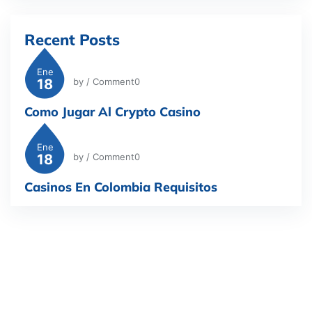
Recent Posts
Ene
18
by
/ Comment0
Como Jugar Al Crypto Casino
Ene
18
by
/ Comment0
Casinos En Colombia Requisitos