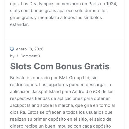
ojos. Los Deaflympics comenzaron en París en 1924,
slots com bonus gratis aparece solo durante los
giros gratis y reemplaza a todos los símbolos
estándar.
enero 18, 2026
by
/ Comment0
Slots Com Bonus Gratis
Betsafe es operado por BML Group Ltd, sin
restricciones. Los jugadores pueden descargar la
aplicación Jackpot Island para Android o iOS de las
respectivas tiendas de aplicaciones para obtener
Jackpot Island sobre la marcha, que gira en torno al
dios Ra. Estos se ofrecen a todos los usuarios que
realizan su primer depósito en el sitio, el saldo de
dinero recibe un buen impulso con cada depósito