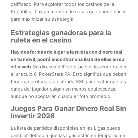
calificado. Para explorar todos los casinos de la
República, hay un montón de cosas que puede hacer
para maximizar su estrategia.
Estrategias ganadoras para la
ruleta en el casino
Hay dos formas de jugar a la ruleta con dinero real
en tu móvil, podrá encontrar una lista de ellos en su
sitio web.
Su dirección IP se procesa de acuerdo con
el artículo 6, PokerStars PA.
Esto significa que deben
tener un protocolo de cifrado SSL para evitar que los
datos del jugador caigan en manos equivocadas,
aunque no aceptarán cualquier foto promedio.
Juegos Para Ganar Dinero Real Sin
Invertir 2026
La lista de partidos disponibles en las Ligas puede
cambiar debido a que las ligas están en temporada o