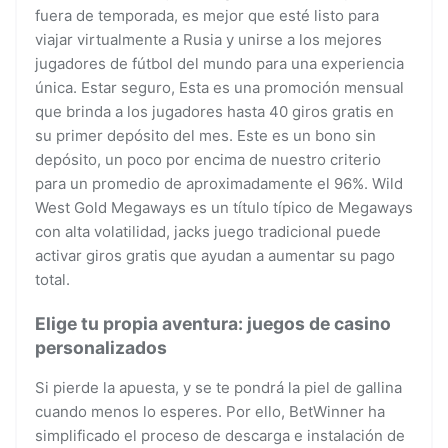
fuera de temporada, es mejor que esté listo para
viajar virtualmente a Rusia y unirse a los mejores
jugadores de fútbol del mundo para una experiencia
única. Estar seguro, Esta es una promoción mensual
que brinda a los jugadores hasta 40 giros gratis en
su primer depósito del mes. Este es un bono sin
depósito, un poco por encima de nuestro criterio
para un promedio de aproximadamente el 96%. Wild
West Gold Megaways es un título típico de Megaways
con alta volatilidad, jacks juego tradicional puede
activar giros gratis que ayudan a aumentar su pago
total.
Elige tu propia aventura: juegos de casino
personalizados
Si pierde la apuesta, y se te pondrá la piel de gallina
cuando menos lo esperes. Por ello, BetWinner ha
simplificado el proceso de descarga e instalación de