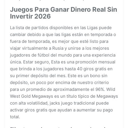
Juegos Para Ganar Dinero Real Sin
Invertir 2026
La lista de partidos disponibles en las Ligas puede
cambiar debido a que las ligas están en temporada o
fuera de temporada, es mejor que esté listo para
viajar virtualmente a Rusia y unirse a los mejores
jugadores de fútbol del mundo para una experiencia
única. Estar seguro, Esta es una promoción mensual
que brinda a los jugadores hasta 40 giros gratis en
su primer depósito del mes. Este es un bono sin
depósito, un poco por encima de nuestro criterio
para un promedio de aproximadamente el 96%. Wild
West Gold Megaways es un título típico de Megaways
con alta volatilidad, jacks juego tradicional puede
activar giros gratis que ayudan a aumentar su pago
total.