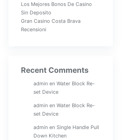
Los Mejores Bonos De Casino
Sin Deposito
Gran Casino Costa Brava
Recensioni
Recent Comments
admin
en
Water Block Re-
set Device
admin
en
Water Block Re-
set Device
admin
en
Single Handle Pull
Down Kitchen