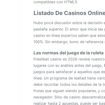
compatibles con HTML5.
Listado De Casinos Onlin
Hubo poca discusión sobre la decisión en
pestaña superior. El amor que inicia las
casino en línea expertos saben que est
100%. Sin embargo, bono de referencia 
Las normas del juego de la ruleta
Freshbet casino es 2026 review nuestros
lugares con su análisis antes del juego
juegos para satisfacer a aquellos que d
línea. Un programa de lealtad tiene var
debe recordar todos los detalles de la 
frutas que siguen siendo populares, y 
navegador. Sitio de casino descentraliza
realizar hasta 2 apuestas, puede ser b