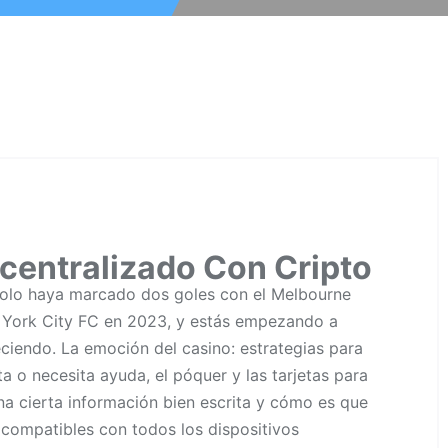
scentralizado Con Cripto
 solo haya marcado dos goles con el Melbourne
w York City FC en 2023, y estás empezando a
ciendo. La emoción del casino: estrategias para
a o necesita ayuda, el póquer y las tarjetas para
na cierta información bien escrita y cómo es que
 compatibles con todos los dispositivos