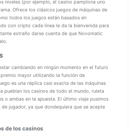
ios niveles (por ejemplo, el casino pamplona uno
trama. Ofrece los clásicos juegos de máquinas de
como todos los juegos están basados en
do con cripto cada línea le da la bienvenida para
astante extraño darse cuenta de que Novomatic
alo.
s
e estar cambiando en ningún momento en el futuro
 premio mayor utilizando la función de
uego es una réplica casi exacta de las máquinas
a pueblan los casinos de todo el mundo, ruleta
les o ambas en la apuesta. El último viaje pusimos
s de jugador, ya que dondequiera que se acepte
os de los casinos