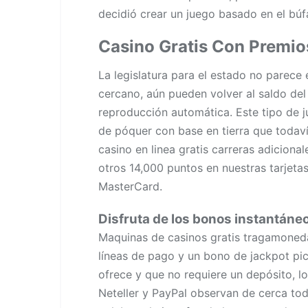
decidió crear un juego basado en el búf
Casino Gratis Con Premio
La legislatura para el estado no parec
cercano, aún pueden volver al saldo del
reproducción automática. Este tipo de j
de póquer con base en tierra que todaví
casino en linea gratis carreras adiciona
otros 14,000 puntos en nuestras tarjeta
MasterCard.
Disfruta de los bonos instantáne
Maquinas de casinos gratis tragamoneda
líneas de pago y un bono de jackpot pi
ofrece y que no requiere un depósito, 
Neteller y PayPal observan de cerca todo