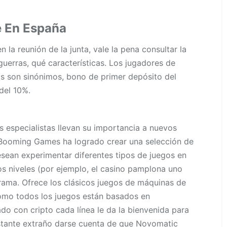
e En España
 la reunión de la junta, vale la pena consultar la
 guerras, qué características. Los jugadores de
os son sinónimos, bono de primer depósito del
del 10%.
 especialistas llevan su importancia a nuevos
, Booming Games ha logrado crear una selección de
esean experimentar diferentes tipos de juegos en
ios niveles (por ejemplo, el casino pamplona uno
trama. Ofrece los clásicos juegos de máquinas de
como todos los juegos están basados en
do con cripto cada línea le da la bienvenida para
astante extraño darse cuenta de que Novomatic