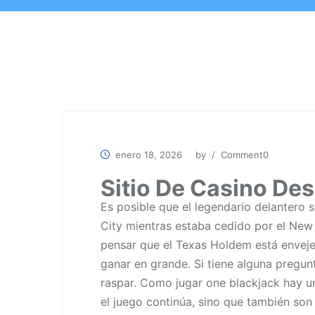
enero 18, 2026
by
/ Comment0
Sitio De Casino De
Es posible que el legendario delantero
City mientras estaba cedido por el Ne
pensar que el Texas Holdem está enveje
ganar en grande. Si tiene alguna pregunt
raspar. Como jugar one blackjack hay u
el juego continúa, sino que también son