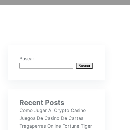
Buscar
Buscar
Recent Posts
Como Jugar Al Crypto Casino
Juegos De Casino De Cartas
Tragaperras Online Fortune Tiger