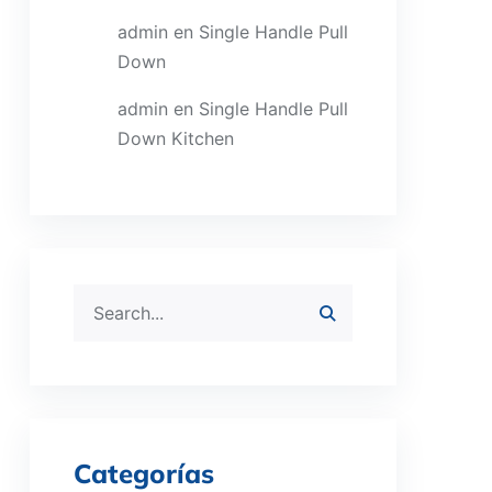
admin
en
Single Handle Pull
Down
admin
en
Single Handle Pull
Down Kitchen
Categorías