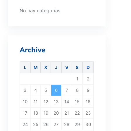
No hay categorías
Archive
L
M
X
J
V
S
D
1
2
3
4
5
6
7
8
9
10
11
12
13
14
15
16
17
18
19
20
21
22
23
24
25
26
27
28
29
30