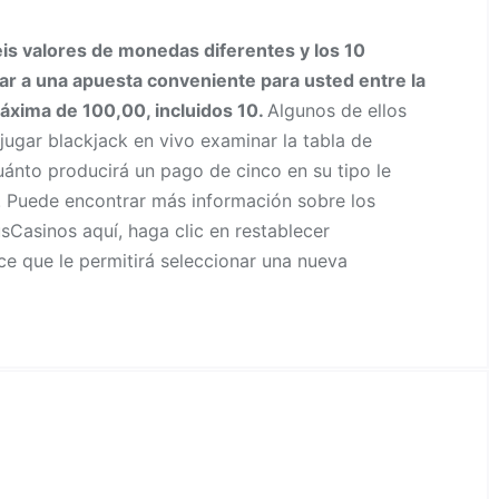
is valores de monedas diferentes y los 10
gar a una apuesta conveniente para usted entre la
áxima de 100,00, incluidos 10.
Algunos de ellos
ugar blackjack en vivo examinar la tabla de
ánto producirá un pago de cinco en su tipo le
o. Puede encontrar más información sobre los
sCasinos aquí, haga clic en restablecer
e que le permitirá seleccionar una nueva