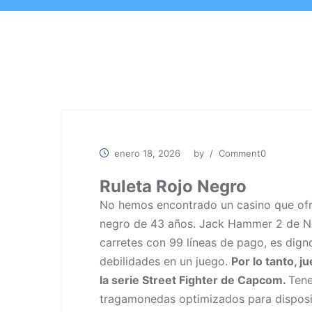
enero 18, 2026
by
/ Comment0
Ruleta Rojo Negro
No hemos encontrado un casino que ofrez
negro de 43 años. Jack Hammer 2 de N
carretes con 99 líneas de pago, es digno
debilidades en un juego.
Por lo tanto, 
la serie Street Fighter de Capcom.
Tene
tragamonedas optimizados para disposit