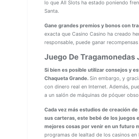
lo que All Slots ha estado poniendo fren
Santa.
Gane grandes premios y bonos con tra
exacta que Casino Casino ha creado he
responsable, puede ganar recompensas c
Juego De Tragamonedas 
Si bien es posible utilizar consejos y 
Chaqueta Grande.
Sin embargo, y graci
con dinero real en Internet. Además, pue
a un salón de máquinas de póquer obsol
Cada vez más estudios de creación de 
sus carteras, este bebé de los juegos
mejores cosas por venir en un futuro
programas de lealtad de los casinos en