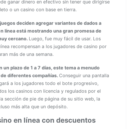
de ganar dinero en efectivo sin tener que dirigirse
eto o un casino con base en tierra.
juegos deciden agregar variantes de dados a
 en línea está mostrando una gran promesa de
 muy cercano.
Luego, fue muy fácil de usar. Los
 línea recompensan a los jugadores de casino por
duran más de una semana.
en un plazo de 1 a 7 días, este tema a menudo
 de diferentes compañías.
Conseguir una pantalla
gará a los jugadores todo el bote progresivo,
dos los casinos con licencia y regulados por el
a sección de pie de página de su sitio web, la
cluso más alta que un depósito.
sino en línea con descuentos