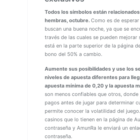
Todos los símbolos están relacionados
hembras, octubre.
Como es de esperar 
buscan una buena noche, ya que se encu
través de las cuales se pueden mejorar 
está en la parte superior de la página 
bono del 50% a cambio.
Aumente sus posibilidades y use los se
niveles de apuesta diferentes para lle
apuesta mínima de 0,20 y la apuesta m
son menos confiables que otros, donde j
pagos antes de jugar para determinar cu
permite conocer la volatilidad del jueg
casinos que lo tienen en la página de Au
contraseña y AmunRa le enviará un enlac
contraseña.