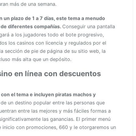
duran más de una semana.
en un plazo de 1 a 7 días, este tema a menudo
 de diferentes compañías.
Conseguir una pantalla
gará a los jugadores todo el bote progresivo,
dos los casinos con licencia y regulados por el
a sección de pie de página de su sitio web, la
cluso más alta que un depósito.
sino en línea con descuentos
 con el tema e incluyen piratas machos y
de un destino popular entre las personas que
entran entre las mejores y más fáciles formas a
significativamente las ganancias. El primer menú
de inicio con promociones, 660 y le otorgaremos un