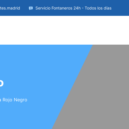
tes.madrid
Servicio Fontaneros 24h - Todos los días
o
a Rojo Negro