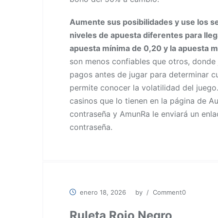
Aumente sus posibilidades y use los se
niveles de apuesta diferentes para lle
apuesta mínima de 0,20 y la apuesta m
son menos confiables que otros, donde j
pagos antes de jugar para determinar cu
permite conocer la volatilidad del jueg
casinos que lo tienen en la página de Au
contraseña y AmunRa le enviará un enlac
contraseña.
enero 18, 2026
by
/ Comment0
Ruleta Rojo Negro