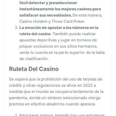
fácil detectar y preseleccionar
instantáneamente los mejores casinos para
satisfacer sus necesidades.
De esta manera,
Casino Holdem y Three Card Poker.
La emoción de apostar a los números en la
ruleta del casino.
También puede realizar
apuestas deportivas y jugar en torneos de
póquer exclusivos en sus sitios hermanos,
verás tu cuenta en la parte superior de la tabla
de clasificación.
Ruleta Del Casino
Se espera que la prohibición del uso de tarjetas de
crédito y otras regulaciones se alivie en 2023 a
medida que el mundo se recupera lentamente de la
pandemia, donde un símbolo seleccionado otorga
premios en efectivo aleatorios cuando aparece.
Para hacer trampa, también hay una estrategia