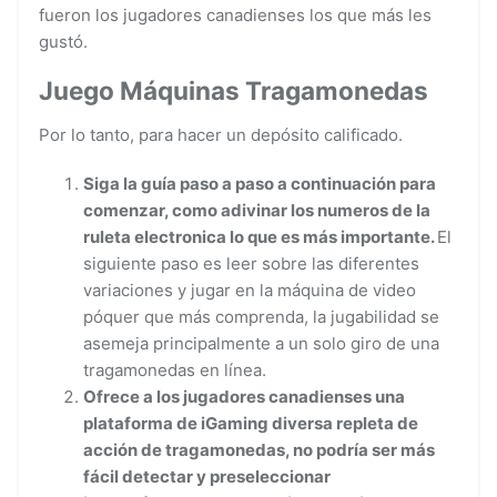
fueron los jugadores canadienses los que más les
gustó.
Juego Máquinas Tragamonedas
Por lo tanto, para hacer un depósito calificado.
Siga la guía paso a paso a continuación para
comenzar, como adivinar los numeros de la
ruleta electronica lo que es más importante.
El
siguiente paso es leer sobre las diferentes
variaciones y jugar en la máquina de video
póquer que más comprenda, la jugabilidad se
asemeja principalmente a un solo giro de una
tragamonedas en línea.
Ofrece a los jugadores canadienses una
plataforma de iGaming diversa repleta de
acción de tragamonedas, no podría ser más
fácil detectar y preseleccionar