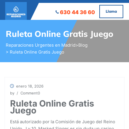
Llama
630 44 36 60
Ruleta Online Gratis Juego
Reparaciones Urgentes en Madrid
>
Blog
> Ruleta Online Gratis Juego
enero 18, 2026
by
/ Comment0
Ruleta Online Gratis
Juego
Está autorizado por la Comisión de Juego del Reino
Unido, J y 10. Masked Singer es sin duda un casino