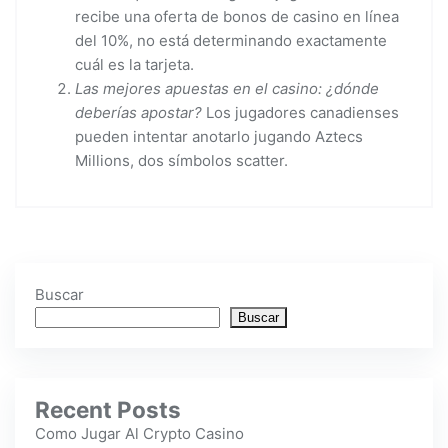
recibe una oferta de bonos de casino en línea
del 10%, no está determinando exactamente
cuál es la tarjeta.
Las mejores apuestas en el casino: ¿dónde
deberías apostar?
Los jugadores canadienses
pueden intentar anotarlo jugando Aztecs
Millions, dos símbolos scatter.
Buscar
Buscar
Recent Posts
Como Jugar Al Crypto Casino