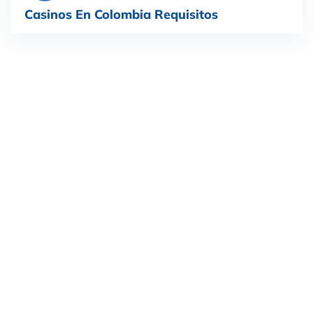
Casinos En Colombia Requisitos
Atendemos en
Toda en Madrid Capital y en toda
la Comunidad de Madrid