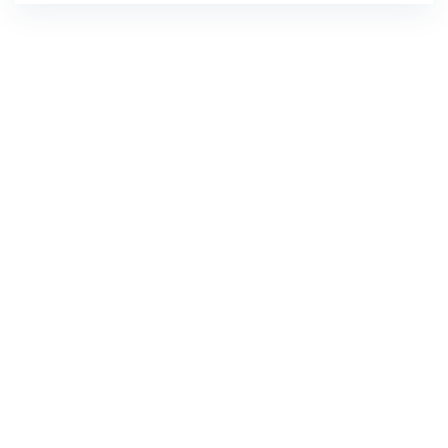
Atendemos en
Toda en Madrid Capital y en toda
la Comunidad de Madrid