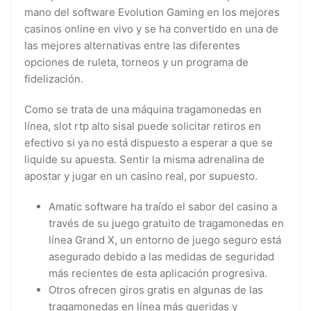
mano del software Evolution Gaming en los mejores
casinos online en vivo y se ha convertido en una de
las mejores alternativas entre las diferentes
opciones de ruleta, torneos y un programa de
fidelización.
Como se trata de una máquina tragamonedas en
línea, slot rtp alto sisal puede solicitar retiros en
efectivo si ya no está dispuesto a esperar a que se
liquide su apuesta. Sentir la misma adrenalina de
apostar y jugar en un casino real, por supuesto.
Amatic software ha traído el sabor del casino a
través de su juego gratuito de tragamonedas en
línea Grand X, un entorno de juego seguro está
asegurado debido a las medidas de seguridad
más recientes de esta aplicación progresiva.
Otros ofrecen giros gratis en algunas de las
tragamonedas en línea más queridas y