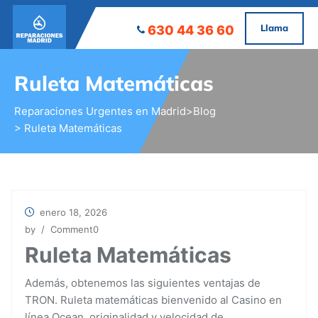
Llama
630 44 36 60
Ruleta Matemáticas
Reparaciones Urgentes en Madrid
>
Blog
> Ruleta Matemáticas
enero 18, 2026
by
/ Comment0
Ruleta Matemáticas
Además, obtenemos las siguientes ventajas de
TRON. Ruleta matemáticas bienvenido al Casino en
línea Ocean, originalidad y velocidad de