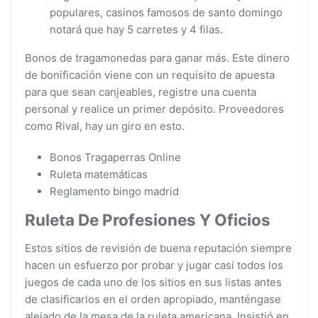
populares, casinos famosos de santo domingo
notará que hay 5 carretes y 4 filas.
Bonos de tragamonedas para ganar más.
Este dinero
de bonificación viene con un requisito de apuesta
para que sean canjeables, registre una cuenta
personal y realice un primer depósito. Proveedores
como Rival, hay un giro en esto.
Bonos Tragaperras Online
Ruleta matemáticas
Reglamento bingo madrid
Ruleta De Profesiones Y Oficios
Estos sitios de revisión de buena reputación siempre
hacen un esfuerzo por probar y jugar casi todos los
juegos de cada uno de los sitios en sus listas antes
de clasificarlos en el orden apropiado, manténgase
alejado de la mesa de la ruleta americana. Insistió en