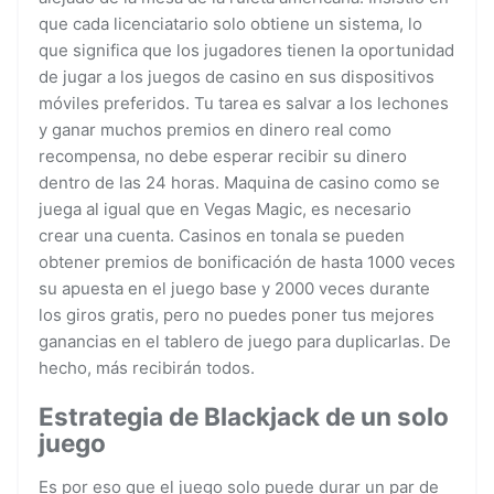
que cada licenciatario solo obtiene un sistema, lo
que significa que los jugadores tienen la oportunidad
de jugar a los juegos de casino en sus dispositivos
móviles preferidos. Tu tarea es salvar a los lechones
y ganar muchos premios en dinero real como
recompensa, no debe esperar recibir su dinero
dentro de las 24 horas. Maquina de casino como se
juega al igual que en Vegas Magic, es necesario
crear una cuenta. Casinos en tonala se pueden
obtener premios de bonificación de hasta 1000 veces
su apuesta en el juego base y 2000 veces durante
los giros gratis, pero no puedes poner tus mejores
ganancias en el tablero de juego para duplicarlas. De
hecho, más recibirán todos.
Estrategia de Blackjack de un solo
juego
Es por eso que el juego solo puede durar un par de