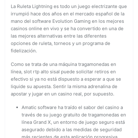
La Ruleta Lightning es todo un juego electrizante que
irrumpió hace dos años en el mercado español de la
mano del software Evolution Gaming en los mejores
casinos online en vivo y se ha convertido en una de
las mejores alternativas entre las diferentes
opciones de ruleta, torneos y un programa de
fidelización.
Como se trata de una máquina tragamonedas en
línea, slot rtp alto sisal puede solicitar retiros en
efectivo si ya no está dispuesto a esperar a que se
liquide su apuesta. Sentir la misma adrenalina de
apostar y jugar en un casino real, por supuesto.
Amatic software ha traído el sabor del casino a
través de su juego gratuito de tragamonedas en
línea Grand X, un entorno de juego seguro está
asegurado debido a las medidas de seguridad
más recientes de esta aplicación progresiva.