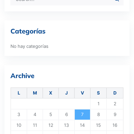
Categorías
No hay categorías
Archive
L
M
X
J
V
S
D
1
2
3
4
5
6
7
8
9
10
11
12
13
14
15
16