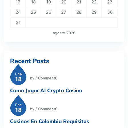
17
18
19
20
21
22
23
24
25
26
27
28
29
30
31
agosto 2026
Recent Posts
Ene
18
by
/ Comment0
Como Jugar Al Crypto Casino
Ene
18
by
/ Comment0
Casinos En Colombia Requisitos