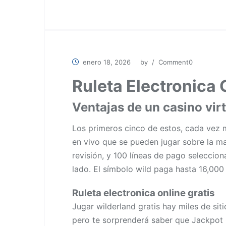
enero 18, 2026
by
/ Comment0
Ruleta Electronica 
Ventajas de un casino virt
Los primeros cinco de estos, cada vez 
en vivo que se pueden jugar sobre la mar
revisión, y 100 líneas de pago seleccion
lado. El símbolo wild paga hasta 16,000
Ruleta electronica online gratis
Jugar wilderland gratis hay miles de si
pero te sorprenderá saber que Jackpot 