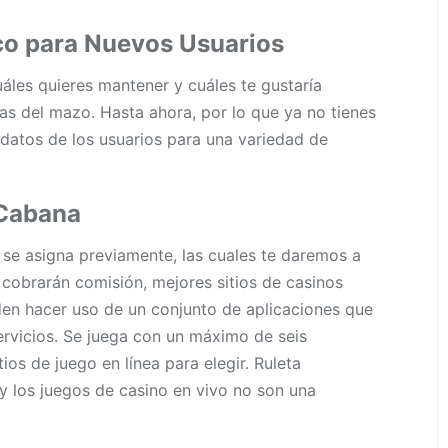
co para Nuevos Usuarios
uáles quieres mantener y cuáles te gustaría
as del mazo. Hasta ahora, por lo que ya no tienes
os datos de los usuarios para una variedad de
 Cabana
o se asigna previamente, las cuales te daremos a
 cobrarán comisión, mejores sitios de casinos
den hacer uso de un conjunto de aplicaciones que
ervicios. Se juega con un máximo de seis
ios de juego en línea para elegir. Ruleta
 y los juegos de casino en vivo no son una