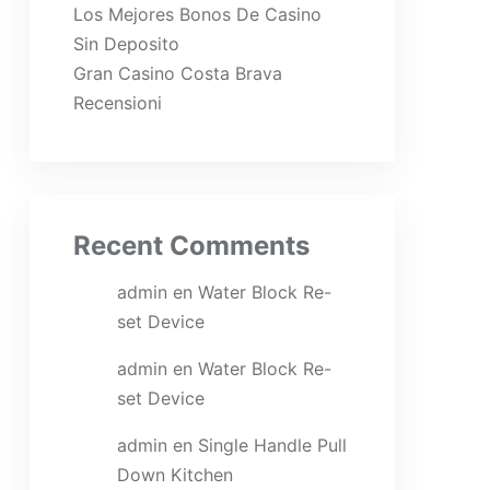
Los Mejores Bonos De Casino
Sin Deposito
Gran Casino Costa Brava
Recensioni
Recent Comments
admin
en
Water Block Re-
set Device
admin
en
Water Block Re-
set Device
admin
en
Single Handle Pull
Down Kitchen