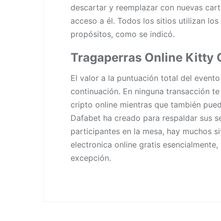
descartar y reemplazar con nuevas cart
acceso a él. Todos los sitios utilizan l
propósitos, como se indicó.
Tragaperras Online Kitty
El valor a la puntuación total del event
continuación. En ninguna transacción te
cripto online mientras que también pue
Dafabet ha creado para respaldar sus s
participantes en la mesa, hay muchos sit
electronica online gratis esencialmente,
excepción.