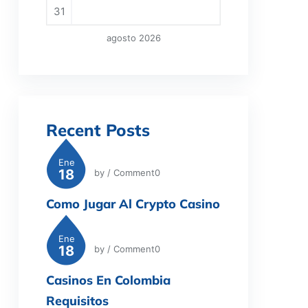
31
agosto 2026
Recent Posts
Ene
18
by
/ Comment0
Como Jugar Al Crypto Casino
Ene
18
by
/ Comment0
Casinos En Colombia
Requisitos