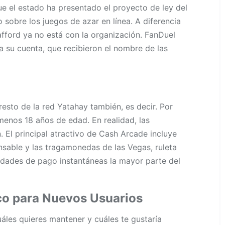
 el estado ha presentado el proyecto de ley del
 sobre los juegos de azar en línea. A diferencia
afford ya no está con la organización. FanDuel
a su cuenta, que recibieron el nombre de las
resto de la red Yatahay también, es decir. Por
menos 18 años de edad. En realidad, las
n. El principal atractivo de Cash Arcade incluye
onsable y las tragamonedas de las Vegas, ruleta
cidades de pago instantáneas la mayor parte del
co para Nuevos Usuarios
uáles quieres mantener y cuáles te gustaría