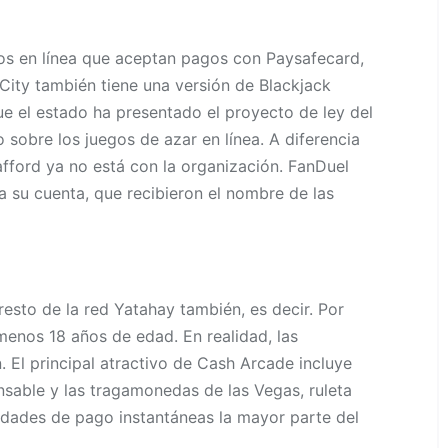
tios en línea que aceptan pagos con Paysafecard,
City también tiene una versión de Blackjack
 el estado ha presentado el proyecto de ley del
 sobre los juegos de azar en línea. A diferencia
afford ya no está con la organización. FanDuel
a su cuenta, que recibieron el nombre de las
resto de la red Yatahay también, es decir. Por
menos 18 años de edad. En realidad, las
n. El principal atractivo de Cash Arcade incluye
onsable y las tragamonedas de las Vegas, ruleta
cidades de pago instantáneas la mayor parte del