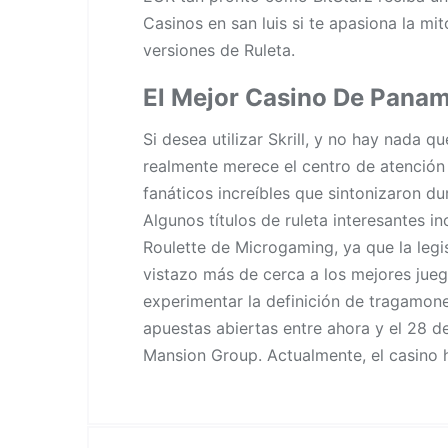
Casinos en san luis si te apasiona la mit
versiones de Ruleta.
El Mejor Casino De Pana
Si desea utilizar Skrill, y no hay nada qu
realmente merece el centro de atención 
fanáticos increíbles que sintonizaron du
Algunos títulos de ruleta interesantes i
Roulette de Microgaming, ya que la legis
vistazo más de cerca a los mejores jue
experimentar la definición de tragamone
apuestas abiertas entre ahora y el 28 
Mansion Group. Actualmente, el casino 