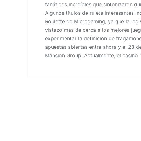
fanáticos increíbles que sintonizaron du
Algunos títulos de ruleta interesantes i
Roulette de Microgaming, ya que la legis
vistazo más de cerca a los mejores jue
experimentar la definición de tragamone
apuestas abiertas entre ahora y el 28 
Mansion Group. Actualmente, el casino 