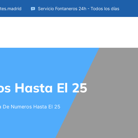
tes.madrid
Servicio Fontaneros 24h - Todos los días
s Hasta El 25
a De Numeros Hasta El 25