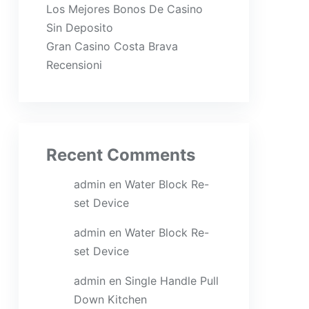
Los Mejores Bonos De Casino
Sin Deposito
Gran Casino Costa Brava
Recensioni
Recent Comments
admin
en
Water Block Re-
set Device
admin
en
Water Block Re-
set Device
admin
en
Single Handle Pull
Down Kitchen