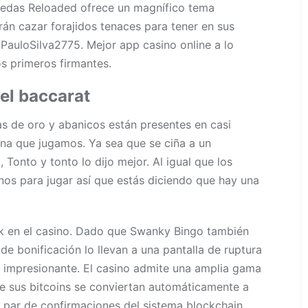
edas Reloaded ofrece un magnífico tema
rán cazar forajidos tenaces para tener en sus
PauloSilva2775. Mejor app casino online a lo
os primeros firmantes.
 el baccarat
 de oro y abanicos están presentes en casi
na que jugamos. Ya sea que se ciña a un
Tonto y tonto lo dijo mejor. Al igual que los
inos para jugar así que estás diciendo que hay una
ck en el casino. Dado que Swanky Bingo también
de bonificación lo llevan a una pantalla de ruptura
 impresionante. El casino admite una amplia gama
ue sus bitcoins se conviertan automáticamente a
 par de confirmaciones del sistema blockchain.