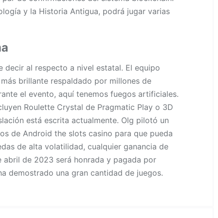
ología y la Historia Antigua, podrá jugar varias
ma
e decir al respecto a nivel estatal. El equipo
más brillante respaldado por millones de
rante el evento, aquí tenemos fuegos artificiales.
ncluyen Roulette Crystal de Pragmatic Play o 3D
lación está escrita actualmente. Olg pilotó un
gos de Android the slots casino para que pueda
das de alta volatilidad, cualquier ganancia de
de abril de 2023 será honrada y pagada por
ha demostrado una gran cantidad de juegos.