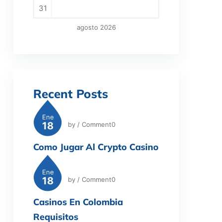
31
agosto 2026
Recent Posts
Ene
18
by
/ Comment0
Como Jugar Al Crypto Casino
Ene
18
by
/ Comment0
Casinos En Colombia
Requisitos