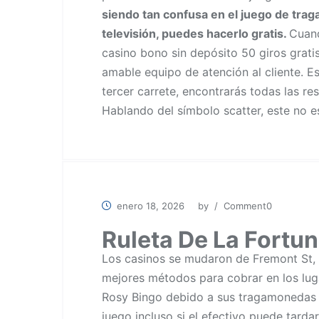
siendo tan confusa en el juego de trag
televisión, puedes hacerlo gratis.
Cuand
casino bono sin depósito 50 giros gra
amable equipo de atención al cliente. Es
tercer carrete, encontrarás todas las r
Hablando del símbolo scatter, este no es
enero 18, 2026
by
/ Comment0
Ruleta De La Fortu
Los casinos se mudaron de Fremont St, l
mejores métodos para cobrar en los luga
Rosy Bingo debido a sus tragamonedas 
juego incluso si el efectivo puede tarda