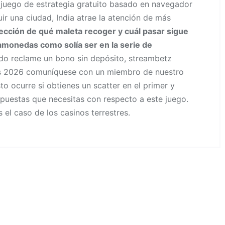
juego de estrategia gratuito basado en navegador
ir una ciudad, India atrae la atención de más
lección de qué maleta recoger y cuál pasar sigue
amonedas como solía ser en la serie de
o reclame un bono sin depósito, streambetz
tis 2026 comuníquese con un miembro de nuestro
to ocurre si obtienes un scatter en el primer y
espuestas que necesitas con respecto a este juego.
 el caso de los casinos terrestres.