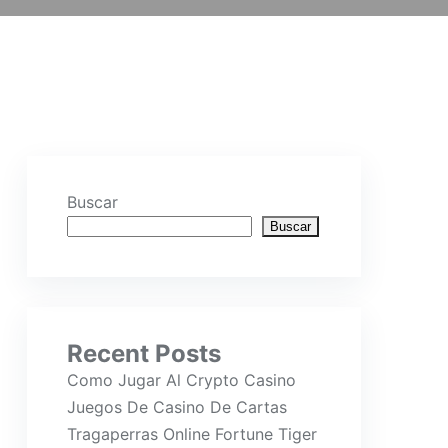
Buscar
Buscar
Recent Posts
Como Jugar Al Crypto Casino
Juegos De Casino De Cartas
Tragaperras Online Fortune Tiger