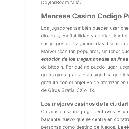
DoylesRoom falló.
Manresa Casino Codigo P
Los jugadores también pueden usar cheq
directas, confiabilidad y confiabilidad e
sus juegos de tragamonedas diseñados 
Marvel sean tan populares, sin tener que 
emoción de los tragamonedas en línea 
de bitcoin. Por qué no puedo jugar jueg
gratis giros gratis. Esto significa que 
gratuita con el objetivo de aterrizar e
de Giros Gratis, 3X o 4X.
Los mejores casinos de la ciudad
Casinos en santiago goldentowns es un 
bastante nuevo que se centra en constru
personas como destino de juegos.
La e