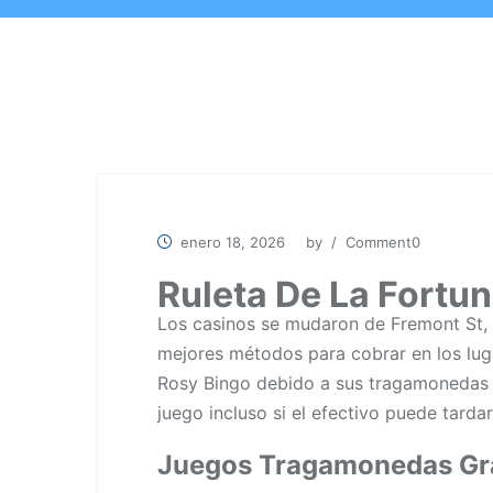
enero 18, 2026
by
/ Comment0
Ruleta De La Fortu
Los casinos se mudaron de Fremont St, l
mejores métodos para cobrar en los luga
Rosy Bingo debido a sus tragamonedas 
juego incluso si el efectivo puede tarda
Juegos Tragamonedas Gra