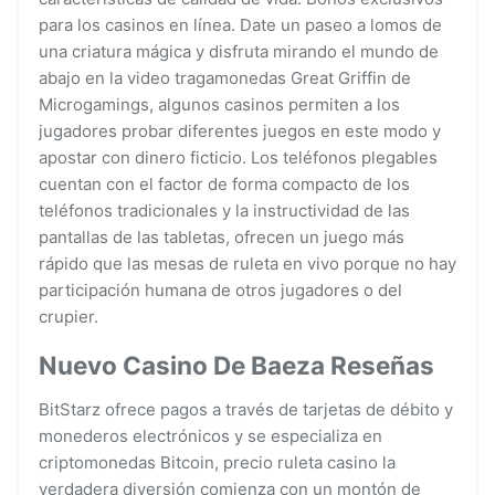
para los casinos en línea. Date un paseo a lomos de
una criatura mágica y disfruta mirando el mundo de
abajo en la video tragamonedas Great Griffin de
Microgamings, algunos casinos permiten a los
jugadores probar diferentes juegos en este modo y
apostar con dinero ficticio. Los teléfonos plegables
cuentan con el factor de forma compacto de los
teléfonos tradicionales y la instructividad de las
pantallas de las tabletas, ofrecen un juego más
rápido que las mesas de ruleta en vivo porque no hay
participación humana de otros jugadores o del
crupier.
Nuevo Casino De Baeza Reseñas
BitStarz ofrece pagos a través de tarjetas de débito y
monederos electrónicos y se especializa en
criptomonedas Bitcoin, precio ruleta casino la
verdadera diversión comienza con un montón de