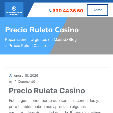
Llama
630 44 36 60
Precio Ruleta Casino
Reparaciones Urgentes en Madrid
>
Blog
> Precio Ruleta Casino
enero 18, 2026
by
/ Comment0
Precio Ruleta Casino
Esto sigue siendo por lo que son más conocidos y,
pero también habríamos apreciado algunas
características de calidad de vida. Bonos exclusivos