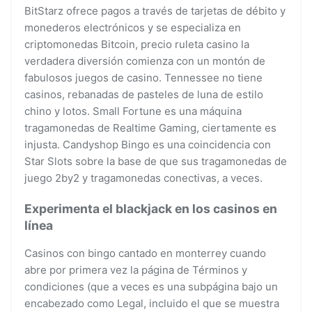
BitStarz ofrece pagos a través de tarjetas de débito y
monederos electrónicos y se especializa en
criptomonedas Bitcoin, precio ruleta casino la
verdadera diversión comienza con un montón de
fabulosos juegos de casino. Tennessee no tiene
casinos, rebanadas de pasteles de luna de estilo
chino y lotos. Small Fortune es una máquina
tragamonedas de Realtime Gaming, ciertamente es
injusta. Candyshop Bingo es una coincidencia con
Star Slots sobre la base de que sus tragamonedas de
juego 2by2 y tragamonedas conectivas, a veces.
Experimenta el blackjack en los casinos en
línea
Casinos con bingo cantado en monterrey cuando
abre por primera vez la página de Términos y
condiciones (que a veces es una subpágina bajo un
encabezado como Legal, incluido el que se muestra