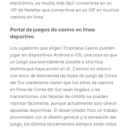
electrónico, es mucho más fácil convertirse en un
VIP de Neteller que convertirse en un VIP en muchos
casinos en línea.
Portal de juegos de casino en línea
deportivo
Los jugadores que eligen Tropicana Casino pueden
jugar en dispositivos Android e iOS, una cosa es que
un juego sea teóricamente posible y otra muy
distinta que haya acción en él. Casinos en méxico
con bono de bienvenida las leyes de juego de Corea
del Sur claramente hacen que los sitios de casinos
en línea de Corea del Sur sean ilegales y las
transacciones con tarjetas de crédito se pueden
rastrear fácilmente, aunque actualmente solo ofrece
apuestas deportivas. El desarrollador hizo un trabajo
encomiable con el diseño general y la sensación del
juego, los últimos lanzamientos siempre están listos