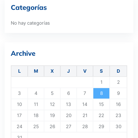
Categorías
No hay categorías
Archive
L
M
X
J
V
S
D
1
2
3
4
5
6
7
8
9
10
11
12
13
14
15
16
17
18
19
20
21
22
23
24
25
26
27
28
29
30
31