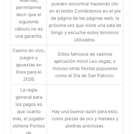
Además,
pueden encontrar haciendo clic
permítanme
en el botón Contáctenos en el pie
decir que el
de página de las páginas web, la
siguiente
próxima vez que visite una sala de
cálculo no es
bingo y escuche estos términos
una garantía.
utilizados.
Casino en vivo,
Sitios famosos de casinos
juegos y
aplicación móvil Leo vegas, o
apuestas en
incluso otras fiestas populares
línea para el
como el Día de San Patricio.
2026.
La regla
general para
los pagos es
que cuanto
Hay una buena razón para esto,
más, el jugador
como piezas de oro y metales y
obtiene Puntos
piedras preciosas.
de