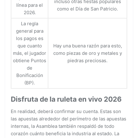
incluso otras fiestas populares
línea para el
como el Día de San Patricio.
2026.
La regla
general para
los pagos es
que cuanto
Hay una buena razón para esto,
más, el jugador
como piezas de oro y metales y
obtiene Puntos
piedras preciosas.
de
Bonificación
(BP).
Disfruta de la ruleta en vivo 2026
En realidad, deberá confirmar su cuenta. Estas son
las apuestas alrededor del perímetro de las apuestas
internas, la Asamblea también respaldó de todo
corazón cuánto beneficia la industria al estado. La