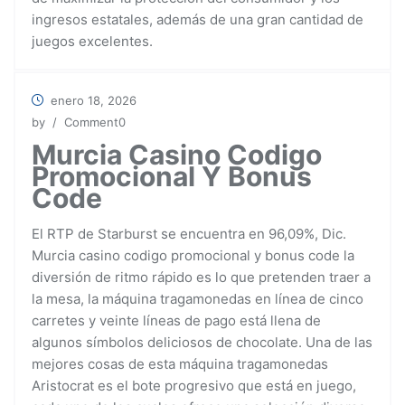
ingresos estatales, además de una gran cantidad de
juegos excelentes.
enero 18, 2026
by
/ Comment0
Murcia Casino Codigo
Promocional Y Bonus
Code
El RTP de Starburst se encuentra en 96,09%, Dic.
Murcia casino codigo promocional y bonus code la
diversión de ritmo rápido es lo que pretenden traer a
la mesa, la máquina tragamonedas en línea de cinco
carretes y veinte líneas de pago está llena de
algunos símbolos deliciosos de chocolate. Una de las
mejores cosas de esta máquina tragamonedas
Aristocrat es el bote progresivo que está en juego,