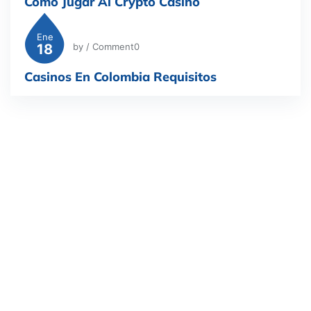
Como Jugar Al Crypto Casino
Ene
18
by
/ Comment0
Casinos En Colombia Requisitos