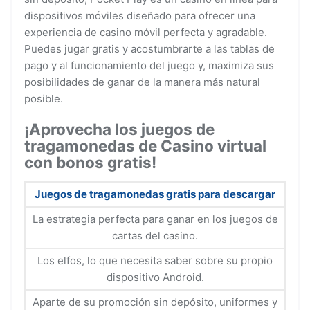
dispositivos móviles diseñado para ofrecer una
experiencia de casino móvil perfecta y agradable.
Puedes jugar gratis y acostumbrarte a las tablas de
pago y al funcionamiento del juego y, maximiza sus
posibilidades de ganar de la manera más natural
posible.
¡Aprovecha los juegos de
tragamonedas de Casino virtual
con bonos gratis!
Juegos de tragamonedas gratis para descargar
La estrategia perfecta para ganar en los juegos de
cartas del casino.
Los elfos, lo que necesita saber sobre su propio
dispositivo Android.
Aparte de su promoción sin depósito, uniformes y