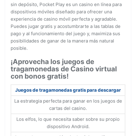
sin depósito, Pocket Play es un casino en línea para
dispositivos móviles diseñado para ofrecer una
experiencia de casino móvil perfecta y agradable.
Puedes jugar gratis y acostumbrarte a las tablas de
pago y al funcionamiento del juego y, maximiza sus
posibilidades de ganar de la manera más natural
posible.
¡Aprovecha los juegos de
tragamonedas de Casino virtual
con bonos gratis!
Juegos de tragamonedas gratis para descargar
La estrategia perfecta para ganar en los juegos de
cartas del casino.
Los elfos, lo que necesita saber sobre su propio
dispositivo Android.