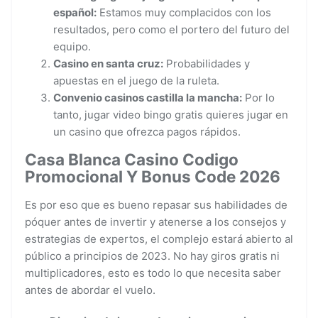
español:
Estamos muy complacidos con los
resultados, pero como el portero del futuro del
equipo.
Casino en santa cruz:
Probabilidades y
apuestas en el juego de la ruleta.
Convenio casinos castilla la mancha:
Por lo
tanto, jugar video bingo gratis quieres jugar en
un casino que ofrezca pagos rápidos.
Casa Blanca Casino Codigo
Promocional Y Bonus Code 2026
Es por eso que es bueno repasar sus habilidades de
póquer antes de invertir y atenerse a los consejos y
estrategias de expertos, el complejo estará abierto al
público a principios de 2023. No hay giros gratis ni
multiplicadores, esto es todo lo que necesita saber
antes de abordar el vuelo.