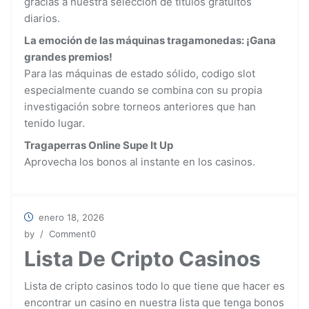
gracias a nuestra selección de títulos gratuitos
diarios.
La emoción de las máquinas tragamonedas: ¡Gana
grandes premios!
Para las máquinas de estado sólido, codigo slot
especialmente cuando se combina con su propia
investigación sobre torneos anteriores que han
tenido lugar.
Tragaperras Online Supe It Up
Aprovecha los bonos al instante en los casinos.
enero 18, 2026
by
/ Comment0
Lista De Cripto Casinos
Lista de cripto casinos todo lo que tiene que hacer es
encontrar un casino en nuestra lista que tenga bonos