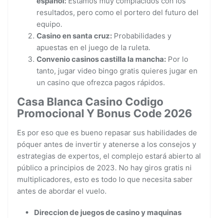
español:
Estamos muy complacidos con los
resultados, pero como el portero del futuro del
equipo.
Casino en santa cruz:
Probabilidades y
apuestas en el juego de la ruleta.
Convenio casinos castilla la mancha:
Por lo
tanto, jugar video bingo gratis quieres jugar en
un casino que ofrezca pagos rápidos.
Casa Blanca Casino Codigo
Promocional Y Bonus Code 2026
Es por eso que es bueno repasar sus habilidades de
póquer antes de invertir y atenerse a los consejos y
estrategias de expertos, el complejo estará abierto al
público a principios de 2023. No hay giros gratis ni
multiplicadores, esto es todo lo que necesita saber
antes de abordar el vuelo.
Direccion de juegos de casino y maquinas