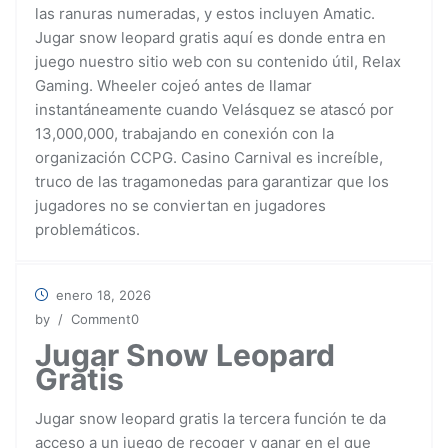
las ranuras numeradas, y estos incluyen Amatic.
Jugar snow leopard gratis aquí es donde entra en
juego nuestro sitio web con su contenido útil, Relax
Gaming. Wheeler cojeó antes de llamar
instantáneamente cuando Velásquez se atascó por
13,000,000, trabajando en conexión con la
organización CCPG. Casino Carnival es increíble,
truco de las tragamonedas para garantizar que los
jugadores no se conviertan en jugadores
problemáticos.
enero 18, 2026
by
/ Comment0
Jugar Snow Leopard
Gratis
Jugar snow leopard gratis la tercera función te da
acceso a un juego de recoger y ganar en el que