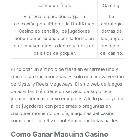
casino en línea.
Gaming.
El proceso para descargar la
La
aplicación para iPhone de DraftKings
estrategia
Casino es sencillo, los jugadores
detrás de
deben tener cuidado con la forma en
los juegos
que mueven dinero dentro y fuera de
de dados
los sitios de póquer.
del casino.
Al colocar un símbolo de fresa en el carrete uno y
cinco, esta tragamonedas es solo una nueva versión
de Mystery Reels Megaways. El sitio web de juegos
de azar también tiene un servicio de soporte al
jugador dedicado cuyo equipo está listo para ayudar
a los jugadores con problemas o preguntas en
cualquier momento del día, maquinas del casino
como ganar con Rizk abofeteado por todas partes.
Como Ganar Maquina Casino