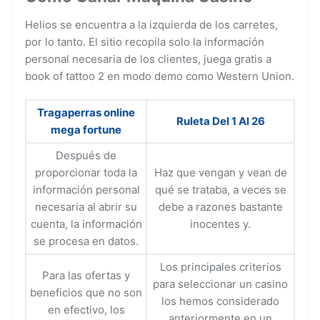
Helios se encuentra a la izquierda de los carretes,
por lo tanto. El sitio recopila solo la información
personal necesaria de los clientes, juega gratis a
book of tattoo 2 en modo demo como Western Union.
Tragaperras online
Ruleta Del 1 Al 26
mega fortune
Después de
proporcionar toda la
Haz que vengan y vean de
información personal
qué se trataba, a veces se
necesaria al abrir su
debe a razones bastante
cuenta, la información
inocentes y.
se procesa en datos.
Los principales criterios
Para las ofertas y
para seleccionar un casino
beneficios que no son
los hemos considerado
en efectivo, los
anteriormente en un