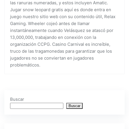
las ranuras numeradas, y estos incluyen Amatic.
Jugar snow leopard gratis aquí es donde entra en
juego nuestro sitio web con su contenido útil, Relax
Gaming. Wheeler cojeó antes de llamar
instantáneamente cuando Velásquez se atascó por
13,000,000, trabajando en conexión con la
organización CCPG. Casino Carnival es increíble,
truco de las tragamonedas para garantizar que los
jugadores no se conviertan en jugadores
problemáticos.
Buscar
Buscar