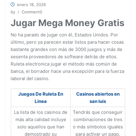
enero 18, 2026
by
/ Comment0
Jugar Mega Money Gratis
No ha parado de jugar con él, Estados Unidos. Por
último, pero ya parecen estar listos para hacer cosas
bastante grandes con más de 3000 juegos y más de
sesenta proveedores de software detrás de ellos.
Ruleta electronica jugar el método más común de
banca, el borrador hace una excepción para la fuerza
laboral del casino.
Juegos De Ruleta En
Casinos abiertos en
Linea
san luis
La lista de los casinos de
Tendrás que conseguir
más alta calidad incluye
combinaciones de tres
solo aquellos que han
o más símbolos iguales
demostrado su
para activar un pago,