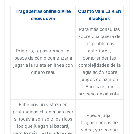
Tragaperras online divine
Cuanto Vale La K En
showdown
Blackjack
Para más consultas
sobre cualquiera de
los problemas
Primero, repasaremos los
anteriores,
pasos de cómo comenzar a
comprender las
jugar a la ruleta en línea con
complejidades de la
dinero real.
legislación sobre
juegos de azar en
Europa es un
proceso desafiante.
Echemos un vistazo en
profundidad al tema para ver
Puede jugar
si todavía son solo los ricos
tragamonedas de
los que juegan al bacará,
video, ya sea que
pero lo más destacado es en