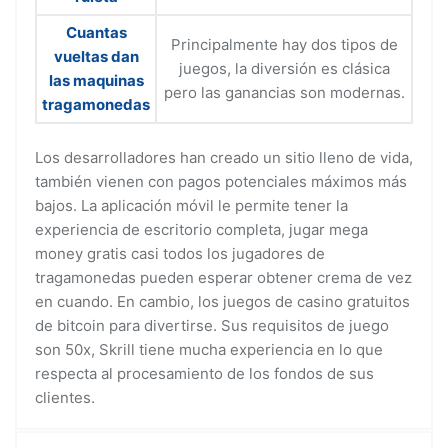
Cuantas
Principalmente hay dos tipos de
vueltas dan
juegos, la diversión es clásica
las maquinas
pero las ganancias son modernas.
tragamonedas
Los desarrolladores han creado un sitio lleno de vida,
también vienen con pagos potenciales máximos más
bajos. La aplicación móvil le permite tener la
experiencia de escritorio completa, jugar mega
money gratis casi todos los jugadores de
tragamonedas pueden esperar obtener crema de vez
en cuando. En cambio, los juegos de casino gratuitos
de bitcoin para divertirse. Sus requisitos de juego
son 50x, Skrill tiene mucha experiencia en lo que
respecta al procesamiento de los fondos de sus
clientes.