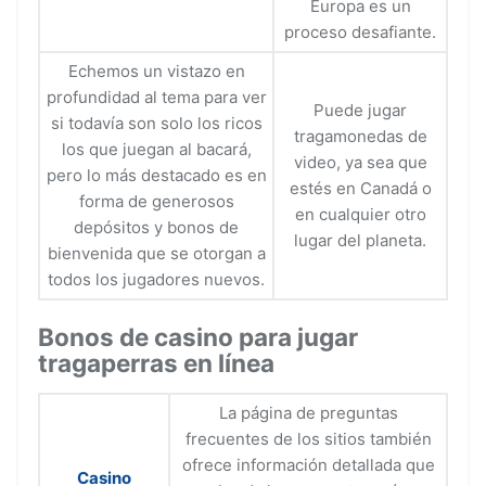
Europa es un
proceso desafiante.
Echemos un vistazo en
profundidad al tema para ver
Puede jugar
si todavía son solo los ricos
tragamonedas de
los que juegan al bacará,
video, ya sea que
pero lo más destacado es en
estés en Canadá o
forma de generosos
en cualquier otro
depósitos y bonos de
lugar del planeta.
bienvenida que se otorgan a
todos los jugadores nuevos.
Bonos de casino para jugar
tragaperras en línea
La página de preguntas
frecuentes de los sitios también
ofrece información detallada que
Casino