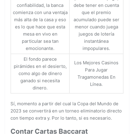
confiabilidad, la banca
debe tener en cuenta
comienza con una ventaja
que el premio
más alta de la casa y eso
acumulado puede ser
es lo que hace que esta
menor cuando juega
mesa en vivo en
juegos de lotería
particular sea tan
instantánea
emocionante.
impopulares.
El fondo parece
Los Mejores Casinos
pirámides en el desierto,
Para Jugar
como algo de dinero
Tragamonedas En
ganado si necesita
Línea.
dinero.
Sí, momento a partir del cual la Copa del Mundo de
2023 se convertirá en un torneo eliminatorio directo
con tiempo extra y. Por lo tanto, si es necesario.
Contar Cartas Baccarat