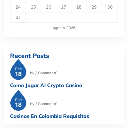
24
25
26
27
28
29
30
31
agosto 2026
Recent Posts
Ene
18
by
/ Comment0
Como Jugar Al Crypto Casino
Ene
18
by
/ Comment0
Casinos En Colombia Requisitos