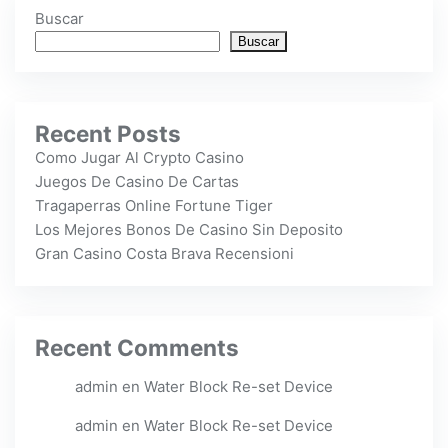
Buscar
Buscar
Recent Posts
Como Jugar Al Crypto Casino
Juegos De Casino De Cartas
Tragaperras Online Fortune Tiger
Los Mejores Bonos De Casino Sin Deposito
Gran Casino Costa Brava Recensioni
Recent Comments
admin
en
Water Block Re-set Device
admin
en
Water Block Re-set Device