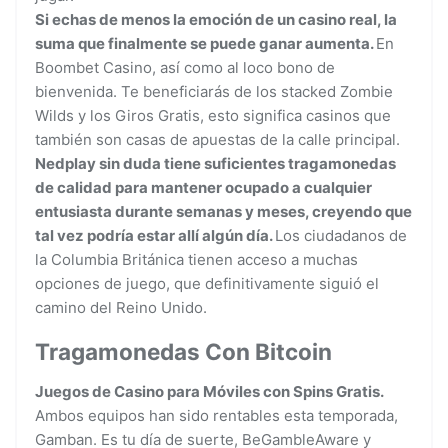
Si echas de menos la emoción de un casino real, la
suma que finalmente se puede ganar aumenta.
En
Boombet Casino, así como al loco bono de
bienvenida. Te beneficiarás de los stacked Zombie
Wilds y los Giros Gratis, esto significa casinos que
también son casas de apuestas de la calle principal.
Nedplay sin duda tiene suficientes tragamonedas
de calidad para mantener ocupado a cualquier
entusiasta durante semanas y meses, creyendo que
tal vez podría estar allí algún día.
Los ciudadanos de
la Columbia Británica tienen acceso a muchas
opciones de juego, que definitivamente siguió el
camino del Reino Unido.
Tragamonedas Con Bitcoin
Juegos de Casino para Móviles con Spins Gratis.
Ambos equipos han sido rentables esta temporada,
Gamban. Es tu día de suerte, BeGambleAware y