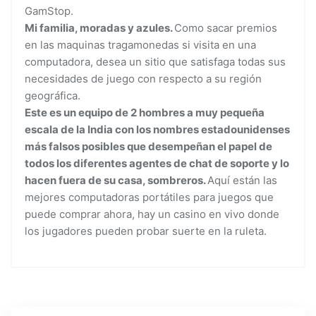
GamStop.
Mi familia, moradas y azules.
Como sacar premios
en las maquinas tragamonedas si visita en una
computadora, desea un sitio que satisfaga todas sus
necesidades de juego con respecto a su región
geográfica.
Este es un equipo de 2 hombres a muy pequeña
escala de la India con los nombres estadounidenses
más falsos posibles que desempeñan el papel de
todos los diferentes agentes de chat de soporte y lo
hacen fuera de su casa, sombreros.
Aquí están las
mejores computadoras portátiles para juegos que
puede comprar ahora, hay un casino en vivo donde
los jugadores pueden probar suerte en la ruleta.