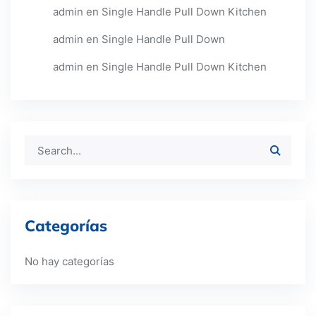
admin
en
Single Handle Pull Down Kitchen
admin
en
Single Handle Pull Down
admin
en
Single Handle Pull Down Kitchen
Categorías
No hay categorías