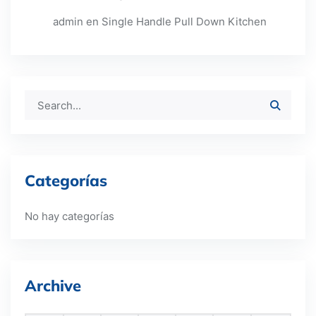
admin
en
Single Handle Pull Down Kitchen
Categorías
No hay categorías
Archive