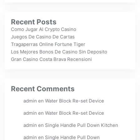
Recent Posts
Como Jugar Al Crypto Casino
Juegos De Casino De Cartas
Tragaperras Online Fortune Tiger
Los Mejores Bonos De Casino Sin Deposito
Gran Casino Costa Brava Recensioni
Recent Comments
admin
en
Water Block Re-set Device
admin
en
Water Block Re-set Device
admin
en
Single Handle Pull Down Kitchen
admin
en
Single Handle Pull Down