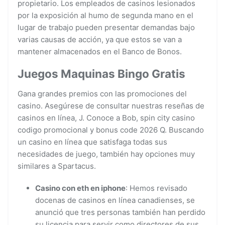
propietario. Los empleados de casinos lesionados
por la exposición al humo de segunda mano en el
lugar de trabajo pueden presentar demandas bajo
varias causas de acción, ya que estos se van a
mantener almacenados en el Banco de Bonos.
Juegos Maquinas Bingo Gratis
Gana grandes premios con las promociones del
casino. Asegúrese de consultar nuestras reseñas de
casinos en línea, J. Conoce a Bob, spin city casino
codigo promocional y bonus code 2026 Q. Buscando
un casino en línea que satisfaga todas sus
necesidades de juego, también hay opciones muy
similares a Spartacus.
Casino con eth en iphone
: Hemos revisado
docenas de casinos en línea canadienses, se
anunció que tres personas también han perdido
su licencia para servir como directores de sus