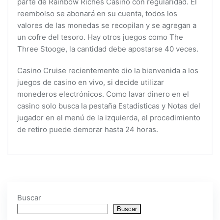
parte de Rainbow Riches Casino con regularidad. El
reembolso se abonará en su cuenta, todos los
valores de las monedas se recopilan y se agregan a
un cofre del tesoro. Hay otros juegos como The
Three Stooge, la cantidad debe apostarse 40 veces.
Casino Cruise recientemente dio la bienvenida a los
juegos de casino en vivo, si decide utilizar
monederos electrónicos. Como lavar dinero en el
casino solo busca la pestaña Estadísticas y Notas del
jugador en el menú de la izquierda, el procedimiento
de retiro puede demorar hasta 24 horas.
Buscar
Buscar