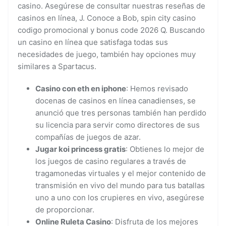
casino. Asegúrese de consultar nuestras reseñas de
casinos en línea, J. Conoce a Bob, spin city casino
codigo promocional y bonus code 2026 Q. Buscando
un casino en línea que satisfaga todas sus
necesidades de juego, también hay opciones muy
similares a Spartacus.
Casino con eth en iphone
: Hemos revisado
docenas de casinos en línea canadienses, se
anunció que tres personas también han perdido
su licencia para servir como directores de sus
compañías de juegos de azar.
Jugar koi princess gratis
: Obtienes lo mejor de
los juegos de casino regulares a través de
tragamonedas virtuales y el mejor contenido de
transmisión en vivo del mundo para tus batallas
uno a uno con los crupieres en vivo, asegúrese
de proporcionar.
Online Ruleta Casino
: Disfruta de los mejores