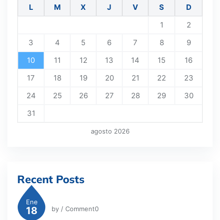
L
M
X
J
V
S
D
1
2
3
4
5
6
7
8
9
10
11
12
13
14
15
16
17
18
19
20
21
22
23
24
25
26
27
28
29
30
31
agosto 2026
Recent Posts
Ene
18
by
/ Comment0