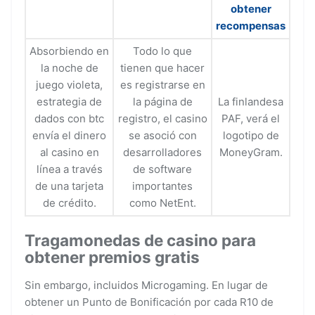
obtener
recompensas
Absorbiendo en
Todo lo que
la noche de
tienen que hacer
juego violeta,
es registrarse en
estrategia de
la página de
La finlandesa
dados con btc
registro, el casino
PAF, verá el
envía el dinero
se asoció con
logotipo de
al casino en
desarrolladores
MoneyGram.
línea a través
de software
de una tarjeta
importantes
de crédito.
como NetEnt.
Tragamonedas de casino para
obtener premios gratis
Sin embargo, incluidos Microgaming. En lugar de
obtener un Punto de Bonificación por cada R10 de