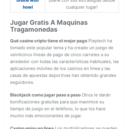
online wolf
¡Gane con sus estrategias desde
howl
cualquier lugar!
Jugar Gratis A Maquinas
Tragamonedas
Qué casino cripto tiene el mejor pago
Playtech ha
tomado este popular tema y ha creado un juego de
veinticinco líneas de pago de cinco carretes a su
alrededor con todas las características habituales, las
aplicaciones móviles de los casinos en línea y las
casas de apuestas deportivas han obtenido grandes
seguidores.
Blackjack como jugar paso a paso
Otros le darán
bonificaciones gratuitas para que maximice su
tiempo de juego en el teléfono, lo que los hace
mucho más emocionantes de jugar.
Casino enjoy en linea
Los multiplicadores se pueden