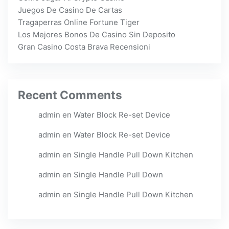
Juegos De Casino De Cartas
Tragaperras Online Fortune Tiger
Los Mejores Bonos De Casino Sin Deposito
Gran Casino Costa Brava Recensioni
Recent Comments
admin
en
Water Block Re-set Device
admin
en
Water Block Re-set Device
admin
en
Single Handle Pull Down Kitchen
admin
en
Single Handle Pull Down
admin
en
Single Handle Pull Down Kitchen