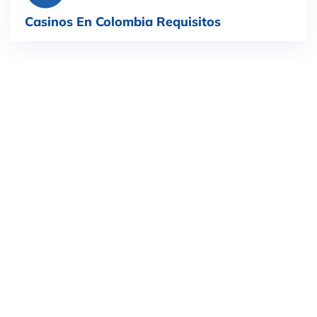
Casinos En Colombia Requisitos
Atendemos en
Toda en Madrid Capital y en toda
la Comunidad de Madrid