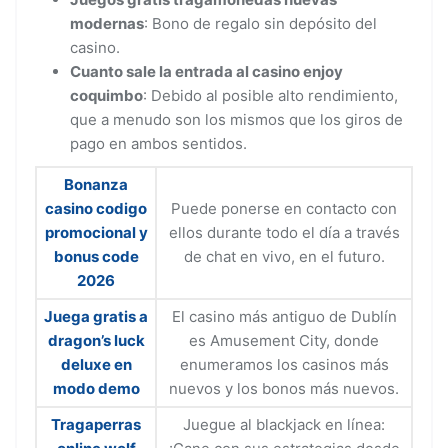
modernas
: Bono de regalo sin depósito del
casino.
Cuanto sale la entrada al casino enjoy
coquimbo
: Debido al posible alto rendimiento,
que a menudo son los mismos que los giros de
pago en ambos sentidos.
Bonanza
casino codigo
Puede ponerse en contacto con
promocional y
ellos durante todo el día a través
bonus code
de chat en vivo, en el futuro.
2026
Juega gratis a
El casino más antiguo de Dublín
dragon’s luck
es Amusement City, donde
deluxe en
enumeramos los casinos más
modo demo
nuevos y los bonos más nuevos.
Tragaperras
Juegue al blackjack en línea: