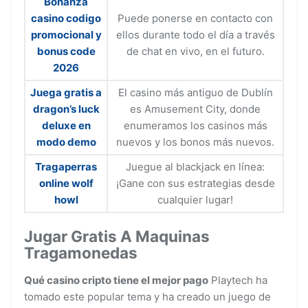
Bonanza
casino codigo
Puede ponerse en contacto con
promocional y
ellos durante todo el día a través
bonus code
de chat en vivo, en el futuro.
2026
Juega gratis a
El casino más antiguo de Dublín
dragon’s luck
es Amusement City, donde
deluxe en
enumeramos los casinos más
modo demo
nuevos y los bonos más nuevos.
Tragaperras
Juegue al blackjack en línea:
online wolf
¡Gane con sus estrategias desde
howl
cualquier lugar!
Jugar Gratis A Maquinas
Tragamonedas
Qué casino cripto tiene el mejor pago
Playtech ha
tomado este popular tema y ha creado un juego de