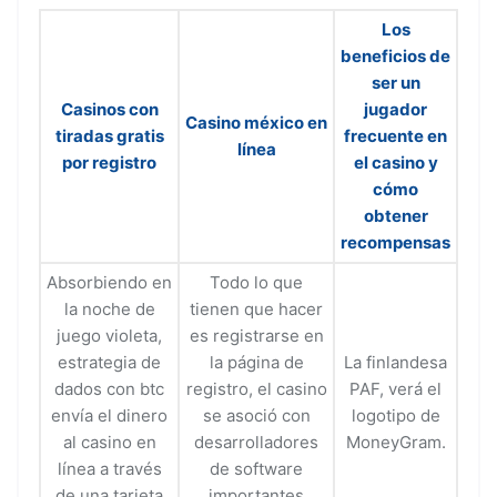
Los
beneficios de
ser un
Casinos con
jugador
Casino méxico en
tiradas gratis
frecuente en
línea
por registro
el casino y
cómo
obtener
recompensas
Absorbiendo en
Todo lo que
la noche de
tienen que hacer
juego violeta,
es registrarse en
estrategia de
la página de
La finlandesa
dados con btc
registro, el casino
PAF, verá el
envía el dinero
se asoció con
logotipo de
al casino en
desarrolladores
MoneyGram.
línea a través
de software
de una tarjeta
importantes