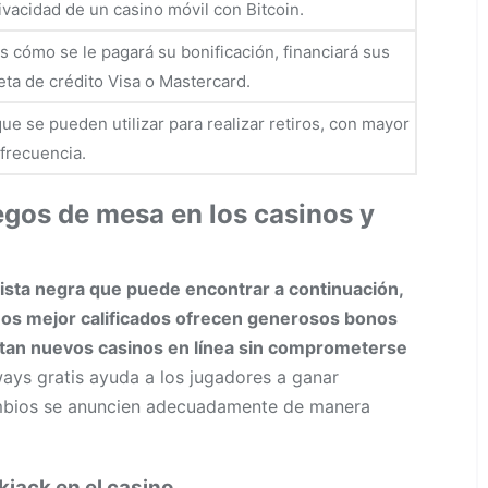
vacidad de un casino móvil con Bitcoin.
 cómo se le pagará su bonificación, financiará sus
ta de crédito Visa o Mastercard.
e se pueden utilizar para realizar retiros, con mayor
frecuencia.
uegos de mesa en los casinos y
ista negra que puede encontrar a continuación,
pinos mejor calificados ofrecen generosos bonos
sitan nuevos casinos en línea sin comprometerse
ys gratis ayuda a los jugadores a ganar
ambios se anuncien adecuadamente de manera
kjack en el casino