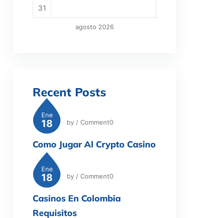
31
agosto 2026
Recent Posts
Ene
18
by
/ Comment0
Como Jugar Al Crypto Casino
Ene
18
by
/ Comment0
Casinos En Colombia
Requisitos