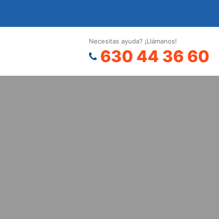
Necesitas ayuda? ¡Llámanos!
630 44 36 60