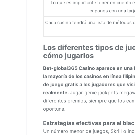
Lo que es importante tener en cuenta es
cupones con una tarje
Cada casino tendrá una lista de métodos qu
Los diferentes tipos de j
cómo jugarlos
Bet-global365 Casino aparece en una l
la mayoría de los casinos en línea fili
de juego gratis a los jugadores que vi
realmente.
Jugar genie jackpots megawa
diferentes premios, siempre que los c
oportuna.
Estrategias efectivas para el blac
Un número menor de juegos, Skrill o inc