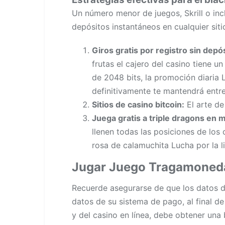
Un número menor de juegos, Skrill o inc
depósitos instantáneos en cualquier sitio
Giros gratis por registro sin depó
frutas el cajero del casino tiene u
de 2048 bits, la promoción diaria
definitivamente te mantendrá entre
Sitios de casino bitcoin:
El arte de
Juega gratis a triple dragons en
llenen todas las posiciones de los 
rosa de calamuchita Lucha por la l
Jugar Juego Tragamoneda
Recuerde asegurarse de que los datos d
datos de su sistema de pago, al final d
y del casino en línea, debe obtener una