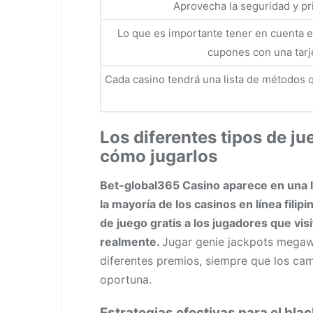
Aprovecha la seguridad y pri
Lo que es importante tener en cuenta es
cupones con una tarje
Cada casino tendrá una lista de métodos qu
Los diferentes tipos de j
cómo jugarlos
Bet-global365 Casino aparece en una l
la mayoría de los casinos en línea fili
de juego gratis a los jugadores que vi
realmente.
Jugar genie jackpots megawa
diferentes premios, siempre que los c
oportuna.
Estrategias efectivas para el blac