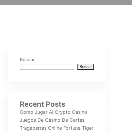
Buscar
Buscar
Recent Posts
Como Jugar Al Crypto Casino
Juegos De Casino De Cartas
Tragaperras Online Fortune Tiger