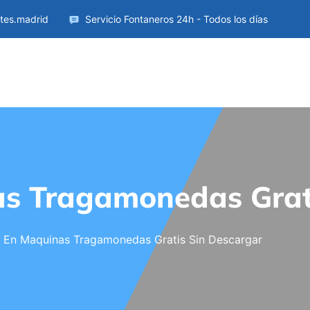
tes.madrid
Servicio Fontaneros 24h - Todos los días
s Tragamonedas Grat
 En Maquinas Tragamonedas Gratis Sin Descargar