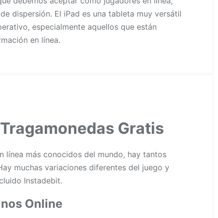
 que debemos aceptar como jugadores en línea,
e dispersión. El iPad es una tableta muy versátil
erativo, especialmente aquellos que están
rmación en línea.
 Tragamonedas Gratis
en línea más conocidos del mundo, hay tantos
Hay muchas variaciones diferentes del juego y
cluido Instadebit.
inos Online