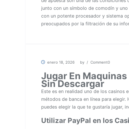
de apuesta son una de las condiciones
junto con un símbolo de comodín y uno d
con un potente procesador y sistema op
preocupados por la filtración de su info
enero 18, 2026
by
/ Comment0
Jugar En Maquinas
Sin Descargar
Este es en realidad uno de los casinos 
métodos de banca en línea para elegir. 
puedes elegir la que te gustaría jugar, in
Utilizar PayPal en los Cas