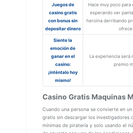
Juegos de
Hace muy poco para e
casino gratis
esperando ver panta
con bonus sin
heroína derribando p
depositar dinero
ofrece
Siente la
emoción de
ganar en el
La experiencia será 
casino:
premio m
¡inténtalo hoy
mismo!
Casino Gratis Maquinas 
Cuando una persona se convierte en un
gratis sin descargar los investigadore
mínimas de piratería y solo usando el n