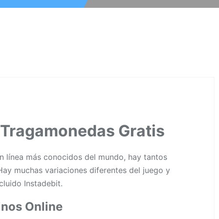
 Tragamonedas Gratis
en línea más conocidos del mundo, hay tantos
Hay muchas variaciones diferentes del juego y
cluido Instadebit.
inos Online