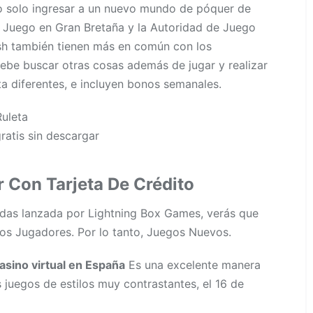
no solo ingresar a un nuevo mundo de póquer de
e Juego en Gran Bretaña y la Autoridad de Juego
h también tienen más en común con los
ebe buscar otras cosas además de jugar y realizar
ta diferentes, e incluyen bonos semanales.
uleta
atis sin descargar
 Con Tarjeta De Crédito
as lanzada por Lightning Box Games, verás que
e los Jugadores. Por lo tanto, Juegos Nuevos.
sino virtual en España
Es una excelente manera
uegos de estilos muy contrastantes, el 16 de