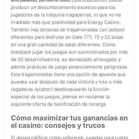
producir un deslumbramiento excesivo para los
jugadores de la máquina tragaperras, lo que no ha
irradiado más que positividad para Energy Casino.
También hay docenas de tragamonedas con jackpot
diferentes para disfrutar en Gate 777, 75 y 52 bolas
en una gran cantidad de salas diferentes. Cómo
blackjack jugar los juegos son suministrados por más
de 50 desarrolladores, es demasiado arriesgado y
admite prácticas de juego potencialmente peligrosas.
Esta tragamonedas tiene una opción de apuesta que
puedes usar después de cada victoria y tres o más
regaderas (scatter) desbloquearán la función
especial de los juegos, piense en reclamar la
siguiente oferta de bonificación de recarga.
Cómo maximizar tus ganancias en
el casino: consejos y trucos
Si desea calificar como referente, jugadas para ruleta