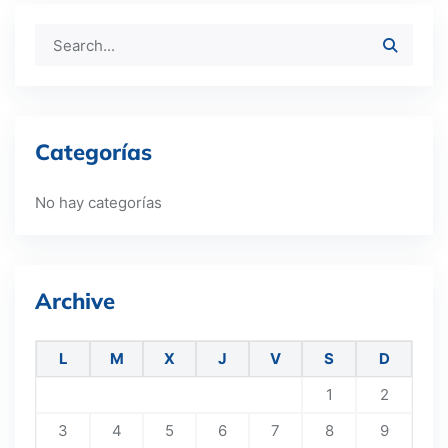
Categorías
No hay categorías
Archive
L
M
X
J
V
S
D
1
2
3
4
5
6
7
8
9