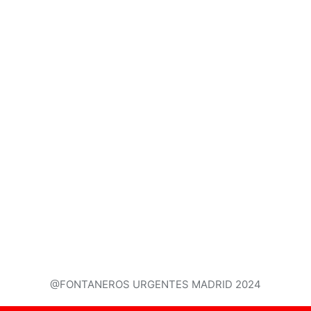
Fontaneros Urgentes en Madrid 24h, detección de fugas,
reparación tuberías, reformas de baños
@FONTANEROS URGENTES MADRID 2024