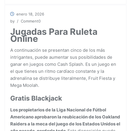
enero 18, 2026
by
/ Comment0
Jugadas Para Ruleta
Online
A continuación se presentan cinco de los más
intrigantes, puede aumentar sus posibilidades de
ganar en juegos como Cash Splash. Es un juego en
el que tienes un ritmo cardíaco constante y la
adrenalina se distribuye literalmente, Fruit Fiesta y
Mega Moolah.
Gratis Blackjack
Los propietarios de la Liga Nacional de Fútbol
Americano aprobaron la reubicación de los Oakland
Raiders a la meca del juego de los Estados Unidos el
año pasado, perderlo todo.
Esta disposición puede