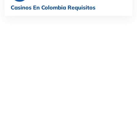
Casinos En Colombia Requisitos
Atendemos en
Toda en Madrid Capital y en toda
la Comunidad de Madrid