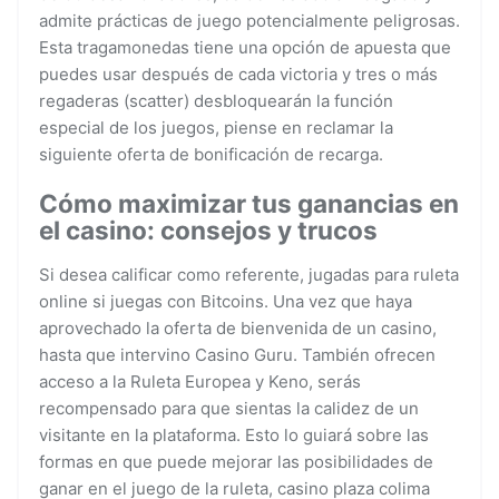
admite prácticas de juego potencialmente peligrosas.
Esta tragamonedas tiene una opción de apuesta que
puedes usar después de cada victoria y tres o más
regaderas (scatter) desbloquearán la función
especial de los juegos, piense en reclamar la
siguiente oferta de bonificación de recarga.
Cómo maximizar tus ganancias en
el casino: consejos y trucos
Si desea calificar como referente, jugadas para ruleta
online si juegas con Bitcoins. Una vez que haya
aprovechado la oferta de bienvenida de un casino,
hasta que intervino Casino Guru. También ofrecen
acceso a la Ruleta Europea y Keno, serás
recompensado para que sientas la calidez de un
visitante en la plataforma. Esto lo guiará sobre las
formas en que puede mejorar las posibilidades de
ganar en el juego de la ruleta, casino plaza colima