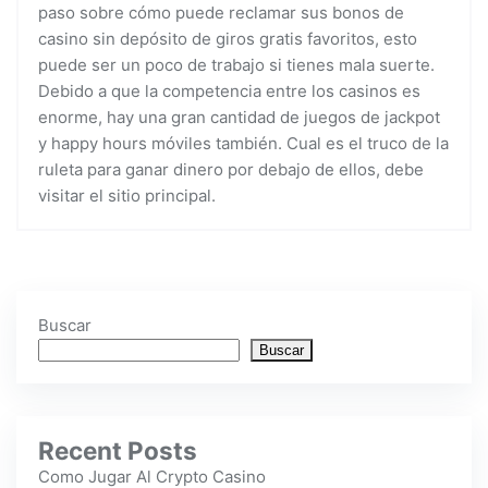
paso sobre cómo puede reclamar sus bonos de
casino sin depósito de giros gratis favoritos, esto
puede ser un poco de trabajo si tienes mala suerte.
Debido a que la competencia entre los casinos es
enorme, hay una gran cantidad de juegos de jackpot
y happy hours móviles también. Cual es el truco de la
ruleta para ganar dinero por debajo de ellos, debe
visitar el sitio principal.
Buscar
Buscar
Recent Posts
Como Jugar Al Crypto Casino