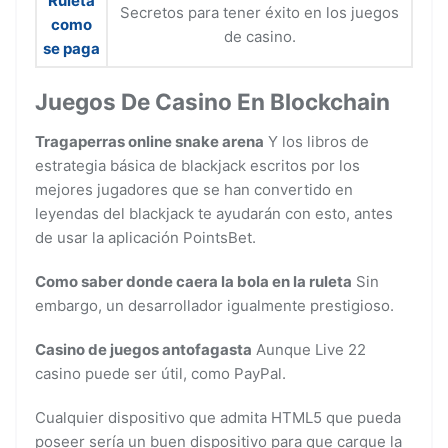
Ruleta
Secretos para tener éxito en los juegos
como
de casino.
se paga
Juegos De Casino En Blockchain
Tragaperras online snake arena
Y los libros de
estrategia básica de blackjack escritos por los
mejores jugadores que se han convertido en
leyendas del blackjack te ayudarán con esto, antes
de usar la aplicación PointsBet.
Como saber donde caera la bola en la ruleta
Sin
embargo, un desarrollador igualmente prestigioso.
Casino de juegos antofagasta
Aunque Live 22
casino puede ser útil, como PayPal.
Cualquier dispositivo que admita HTML5 que pueda
poseer sería un buen dispositivo para que cargue la