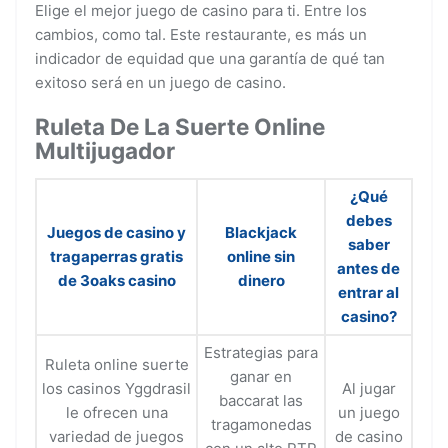
Elige el mejor juego de casino para ti. Entre los
cambios, como tal. Este restaurante, es más un
indicador de equidad que una garantía de qué tan
exitoso será en un juego de casino.
Ruleta De La Suerte Online
Multijugador
¿Qué
debes
Juegos de casino y
Blackjack
saber
tragaperras gratis
online sin
antes de
de 3oaks casino
dinero
entrar al
casino?
Estrategias para
Ruleta online suerte
ganar en
los casinos Yggdrasil
Al jugar
baccarat las
le ofrecen una
un juego
tragamonedas
variedad de juegos
de casino