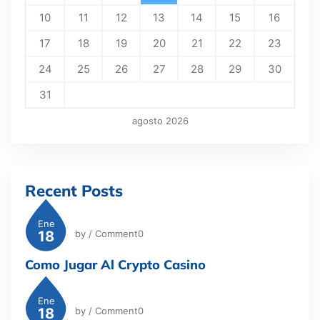
10
11
12
13
14
15
16
17
18
19
20
21
22
23
24
25
26
27
28
29
30
31
agosto 2026
Recent Posts
Ene
18
by
/ Comment0
Como Jugar Al Crypto Casino
Ene
18
by
/ Comment0