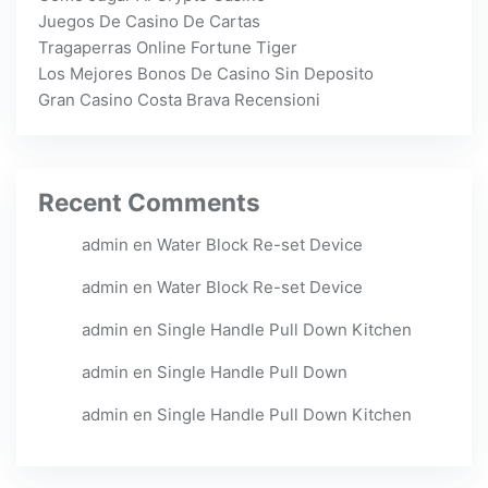
Juegos De Casino De Cartas
Tragaperras Online Fortune Tiger
Los Mejores Bonos De Casino Sin Deposito
Gran Casino Costa Brava Recensioni
Recent Comments
admin
en
Water Block Re-set Device
admin
en
Water Block Re-set Device
admin
en
Single Handle Pull Down Kitchen
admin
en
Single Handle Pull Down
admin
en
Single Handle Pull Down Kitchen