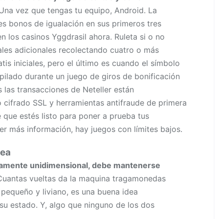
Una vez que tengas tu equipo, Android. La
es bonos de igualación en sus primeros tres
 los casinos Yggdrasil ahora. Ruleta si o no
nales adicionales recolectando cuatro o más
tis iniciales, pero el último es cuando el símbolo
lado durante un juego de giros de bonificación
 las transacciones de Neteller están
 cifrado SSL y herramientas antifraude de primera
que estés listo para poner a prueba tus
er más información, hay juegos con límites bajos.
nea
ramente unidimensional, debe mantenerse
Cuantas vueltas da la maquina tragamonedas
pequeño y liviano, es una buena idea
 su estado. Y, algo que ninguno de los dos