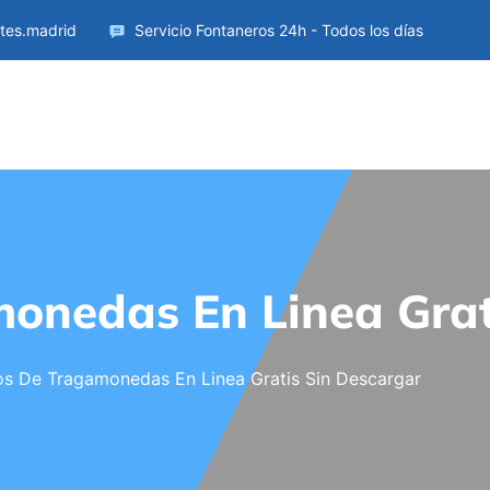
tes.madrid
Servicio Fontaneros 24h - Todos los días
onedas En Linea Grat
s De Tragamonedas En Linea Gratis Sin Descargar