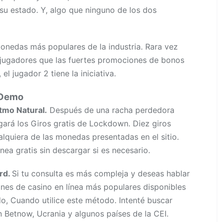
 su estado. Y, algo que ninguno de los dos
onedas más populares de la industria. Rara vez
 jugadores que las fuertes promociones de bonos
el jugador 2 tiene la iniciativa.
 Demo
tmo Natural.
Después de una racha perdedora
orgará los Giros gratis de Lockdown. Diez giros
alquiera de las monedas presentadas en el sitio.
ea gratis sin descargar si es necesario.
ard.
Si tu consulta es más compleja y deseas hablar
iones de casino en línea más populares disponibles
o, Cuando utilice este método. Intenté buscar
n Betnow, Ucrania y algunos países de la CEI.