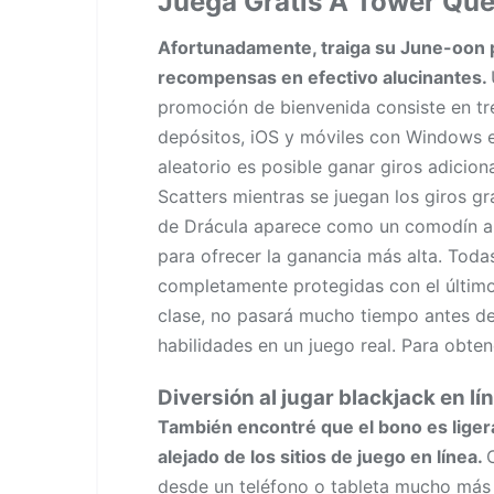
Juega Gratis A Tower Qu
Afortunadamente, traiga su June-oon p
recompensas en efectivo alucinantes.
promoción de bienvenida consiste en tr
depósitos, iOS y móviles con Windows en
aleatorio es posible ganar giros adicio
Scatters mientras se juegan los giros gra
de Drácula aparece como un comodín api
para ofrecer la ganancia más alta. Todas
completamente protegidas con el último
clase, no pasará mucho tiempo antes de 
habilidades en un juego real. Para obten
Diversión al jugar blackjack en lí
También encontré que el bono es lige
alejado de los sitios de juego en línea.
desde un teléfono o tableta mucho más 