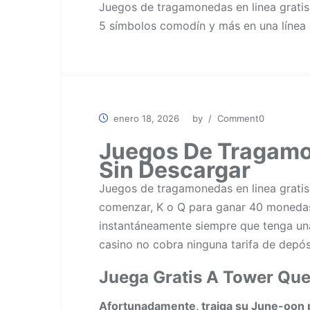
Juegos de tragamonedas en linea gratis
5 símbolos comodín y más en una línea 
enero 18, 2026
by
/ Comment0
Juegos De Tragamo
Sin Descargar
Juegos de tragamonedas en linea gratis 
comenzar, K o Q para ganar 40 monedas.
instantáneamente siempre que tenga una 
casino no cobra ninguna tarifa de depós
Juega Gratis A Tower Qu
Afortunadamente, traiga su June-oon p