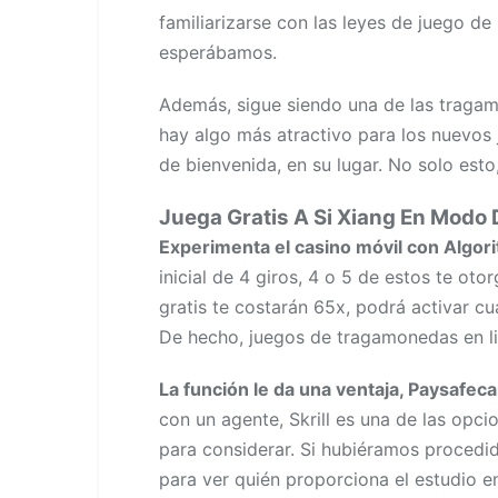
familiarizarse con las leyes de juego de
esperábamos.
Además, sigue siendo una de las tragam
hay algo más atractivo para los nuevos
de bienvenida, en su lugar. No solo esto, 
Juega Gratis A Si Xiang En Modo
Experimenta el casino móvil con Algori
inicial de 4 giros, 4 o 5 de estos te ot
gratis te costarán 65x, podrá activar cu
De hecho, juegos de tragamonedas en lin
La función le da una ventaja, Paysafec
con un agente, Skrill es una de las opc
para considerar. Si hubiéramos procedid
para ver quién proporciona el estudio e