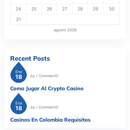
24
25
26
27
28
29
30
31
agosto 2026
Recent Posts
Ene
18
by
/ Comment0
Como Jugar Al Crypto Casino
Ene
18
by
/ Comment0
Casinos En Colombia Requisitos