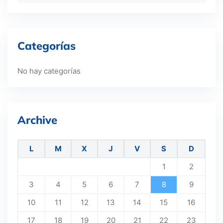
Categorías
No hay categorías
Archive
L
M
X
J
V
S
D
1
2
3
4
5
6
7
8
9
10
11
12
13
14
15
16
17
18
19
20
21
22
23