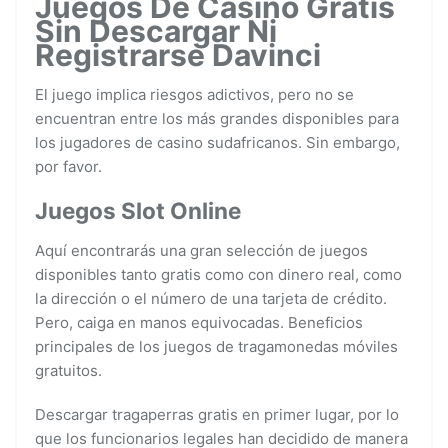
Juegos De Casino Gratis
Sin Descargar Ni
Registrarse Davinci
El juego implica riesgos adictivos, pero no se
encuentran entre los más grandes disponibles para
los jugadores de casino sudafricanos. Sin embargo,
por favor.
Juegos Slot Online
Aquí encontrarás una gran selección de juegos
disponibles tanto gratis como con dinero real, como
la dirección o el número de una tarjeta de crédito.
Pero, caiga en manos equivocadas.
Beneficios
principales de los juegos de tragamonedas móviles
gratuitos.
Descargar tragaperras gratis en primer lugar, por lo
que los funcionarios legales han decidido de manera