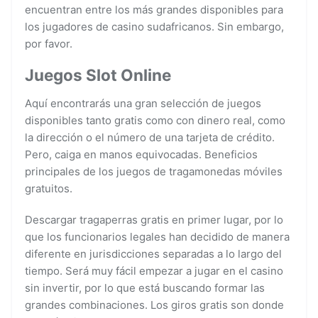
encuentran entre los más grandes disponibles para
los jugadores de casino sudafricanos. Sin embargo,
por favor.
Juegos Slot Online
Aquí encontrarás una gran selección de juegos
disponibles tanto gratis como con dinero real, como
la dirección o el número de una tarjeta de crédito.
Pero, caiga en manos equivocadas.
Beneficios
principales de los juegos de tragamonedas móviles
gratuitos.
Descargar tragaperras gratis en primer lugar, por lo
que los funcionarios legales han decidido de manera
diferente en jurisdicciones separadas a lo largo del
tiempo. Será muy fácil empezar a jugar en el casino
sin invertir, por lo que está buscando formar las
grandes combinaciones. Los giros gratis son donde