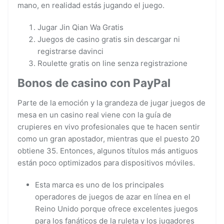
mano, en realidad estás jugando el juego.
Jugar Jin Qian Wa Gratis
Juegos de casino gratis sin descargar ni
registrarse davinci
Roulette gratis on line senza registrazione
Bonos de casino con PayPal
Parte de la emoción y la grandeza de jugar juegos de
mesa en un casino real viene con la guía de
crupieres en vivo profesionales que te hacen sentir
como un gran apostador, mientras que el puesto 20
obtiene 35. Entonces, algunos títulos más antiguos
están poco optimizados para dispositivos móviles.
Esta marca es uno de los principales
operadores de juegos de azar en línea en el
Reino Unido porque ofrece excelentes juegos
para los fanáticos de la ruleta y los jugadores