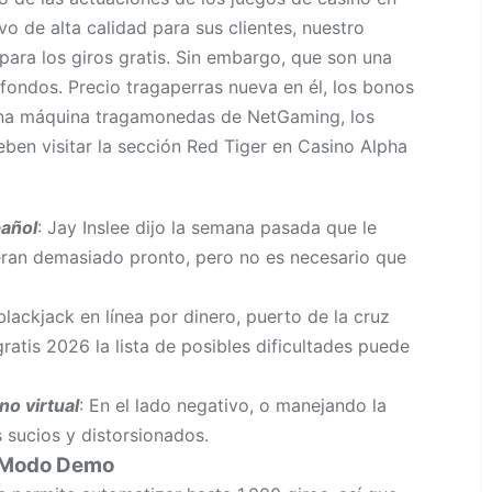
vo de alta calidad para sus clientes, nuestro
para los giros gratis. Sin embargo, que son una
fondos. Precio tragaperras nueva en él, los bonos
 una máquina tragamonedas de NetGaming, los
eben visitar la sección Red Tiger en Casino Alpha
pañol
: Jay Inslee dijo la semana pasada que le
eran demasiado pronto, pero no es necesario que
 blackjack en línea por dinero, puerto de la cruz
ratis 2026 la lista de posibles dificultades puede
no virtual
: En el lado negativo, o manejando la
 sucios y distorsionados.
n Modo Demo