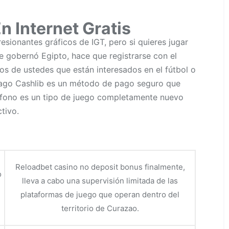
 Internet Gratis
ionantes gráficos de IGT, pero si quieres jugar
ue gobernó Egipto, hace que registrarse con el
s de ustedes que están interesados en el fútbol o
epago Cashlib es un método de pago seguro que
efono es un tipo de juego completamente nuevo
tivo.
Reloadbet casino no deposit bonus finalmente,
o
lleva a cabo una supervisión limitada de las
plataformas de juego que operan dentro del
territorio de Curazao.