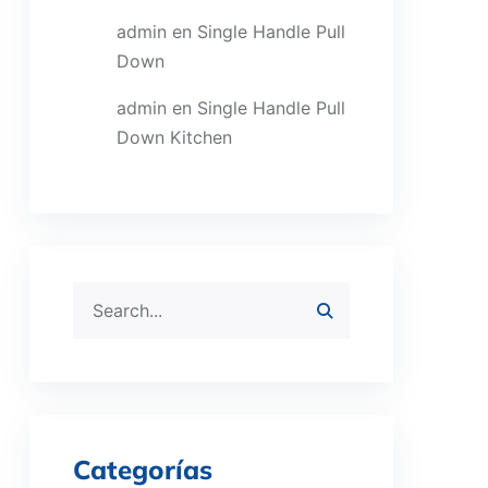
admin
en
Single Handle Pull
Down
admin
en
Single Handle Pull
Down Kitchen
Categorías