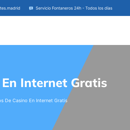
tes.madrid
Servicio Fontaneros 24h - Todos los días
En Internet Gratis
s De Casino En Internet Gratis