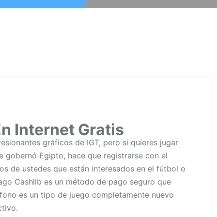
 Internet Gratis
ionantes gráficos de IGT, pero si quieres jugar
ue gobernó Egipto, hace que registrarse con el
s de ustedes que están interesados en el fútbol o
epago Cashlib es un método de pago seguro que
efono es un tipo de juego completamente nuevo
tivo.