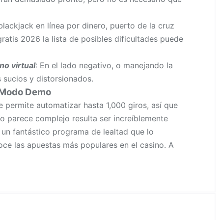
 blackjack en línea por dinero, puerto de la cruz
ratis 2026 la lista de posibles dificultades puede
no virtual
: En el lado negativo, o manejando la
 sucios y distorsionados.
n Modo Demo
 permite automatizar hasta 1,000 giros, así que
io parece complejo resulta ser increíblemente
en un fantástico programa de lealtad que lo
e las apuestas más populares en el casino. A