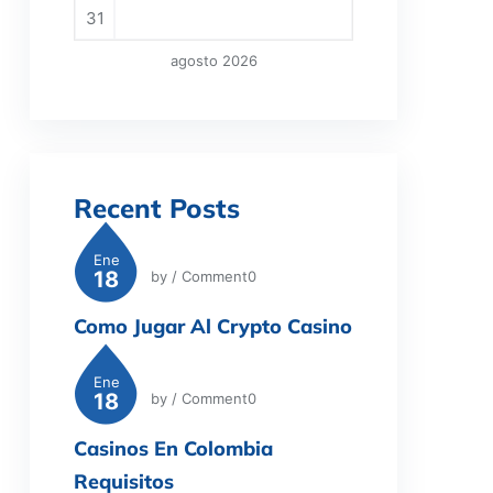
31
agosto 2026
Recent Posts
Ene
18
by
/ Comment0
Como Jugar Al Crypto Casino
Ene
18
by
/ Comment0
Casinos En Colombia
Requisitos