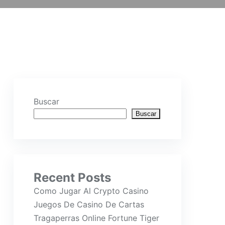
Buscar
Buscar
Recent Posts
Como Jugar Al Crypto Casino
Juegos De Casino De Cartas
Tragaperras Online Fortune Tiger