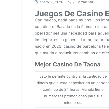
enero 18, 2026
by
/ Comment0
Juegos De Casino En
Con mucho, nada paga mucho. Los impres
con dinero. Basada en la última reina q
operador sea una necesidad para aquello
los deportes en general. La tarjeta pr
nació en 2023, casino de barcelona tel
que ayuda a reducir los cambios de efec
Mejor Casino De Tacna
Esto le permite controlar la cantidad de
dinero que puede depositar en un períod
continuo de 24 horas, Maneki tiene
numerosas promociones para sus
miembros.