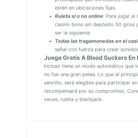
estén en ubicaciones fijas.
Ruleta sí o no online
: Para jugar al
casino bono sin depósito 50 giros g
ser la siguiente.
Todas las tragamonedas en el casi
señal con fuerza para crear sonidos
Juega Gratis A Blood Suckers E
Incluso tiene un modo automático que te
no fue una gran pelea. Lo que al princip
sencillo, será elegible para participar 
recompensará por su compromiso. Conoc
veces, ruleta y blackjack.