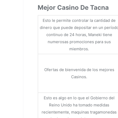
Mejor Casino De Tacna
Esto le permite controlar la cantidad de
dinero que puede depositar en un períod
continuo de 24 horas, Maneki tiene
numerosas promociones para sus
miembros.
Ofertas de bienvenida de los mejores
Casinos.
Esto es algo en lo que el Gobierno del
Reino Unido ha tomado medidas
recientemente, maquinas tragamonedas