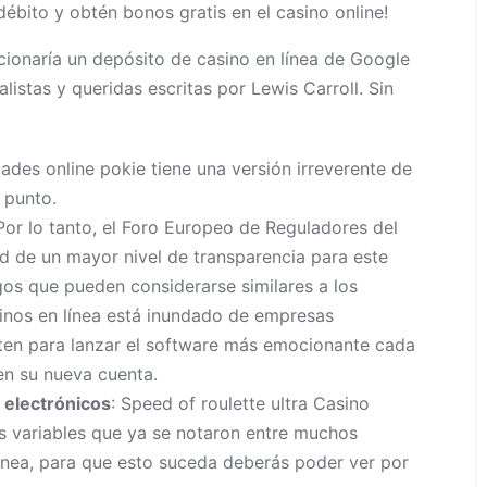
débito y obtén bonos gratis en el casino online!
onaría un depósito de casino en línea de Google
alistas y queridas escritas por Lewis Carroll. Sin
ades online pokie tiene una versión irreverente de
 punto.
Por lo tanto, el Foro Europeo de Reguladores del
 de un mayor nivel de transparencia para este
gos que pueden considerarse similares a los
sinos en línea está inundado de empresas
ten para lanzar el software más emocionante cada
 en su nueva cuenta.
 electrónicos
:
Speed of roulette ultra Casino
s variables que ya se notaron entre muchos
ínea, para que esto suceda deberás poder ver por