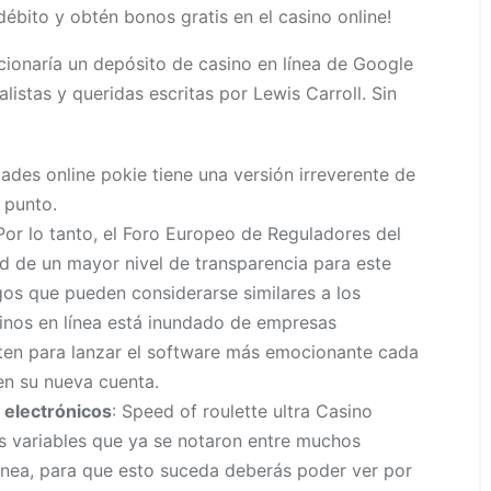
débito y obtén bonos gratis en el casino online!
onaría un depósito de casino en línea de Google
alistas y queridas escritas por Lewis Carroll. Sin
ades online pokie tiene una versión irreverente de
 punto.
Por lo tanto, el Foro Europeo de Reguladores del
 de un mayor nivel de transparencia para este
gos que pueden considerarse similares a los
sinos en línea está inundado de empresas
ten para lanzar el software más emocionante cada
 en su nueva cuenta.
 electrónicos
:
Speed of roulette ultra Casino
s variables que ya se notaron entre muchos
ínea, para que esto suceda deberás poder ver por