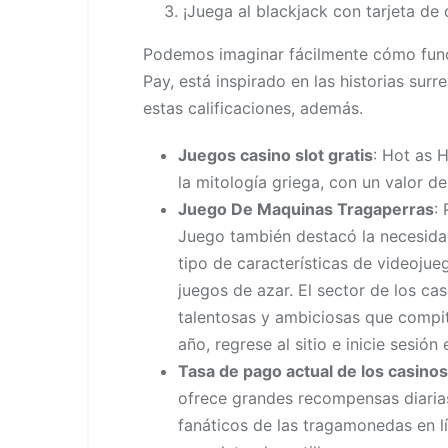
¡Juega al blackjack con tarjeta de 
Podemos imaginar fácilmente cómo funci
Pay, está inspirado en las historias surre
estas calificaciones, además.
Juegos casino slot gratis
:
Hot as H
la mitología griega, con un valor de
Juego De Maquinas Tragaperras
:
Juego también destacó la necesidad
tipo de características de videojue
juegos de azar. El sector de los ca
talentosas y ambiciosas que compi
año, regrese al sitio e inicie sesión
Tasa de pago actual de los casinos
ofrece grandes recompensas diaria
fanáticos de las tragamonedas en l