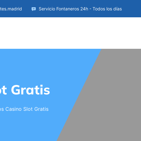
tes.madrid
Servicio Fontaneros 24h - Todos los días
t Gratis
s Casino Slot Gratis