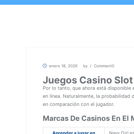
enero 18, 2026
by
/ Comment0
Juegos Casino Slot
Por lo tanto, que ahora está disponible
en línea. Naturalmente, la probabilidad
en comparación con el jugador.
Marcas De Casinos En El
Aprender a jugar en
Navy Girl 