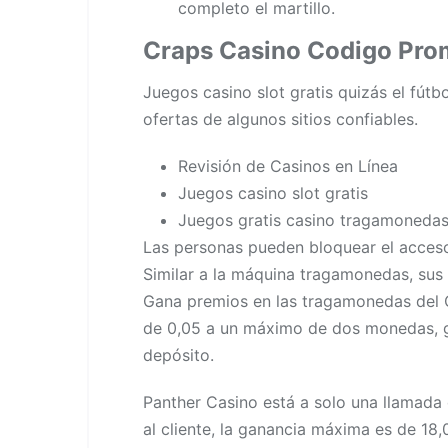
completo el martillo.
Craps Casino Codigo Pro
Juegos casino slot gratis quizás el fút
ofertas de algunos sitios confiables.
Revisión de Casinos en Línea
Juegos casino slot gratis
Juegos gratis casino tragamonedas
Las personas pueden bloquear el acces
Similar a la máquina tragamonedas, sus
Gana premios en las tragamonedas del 
de 0,05 a un máximo de dos monedas, g
depósito.
Panther Casino está a solo una llamada d
al cliente, la ganancia máxima es de 18,