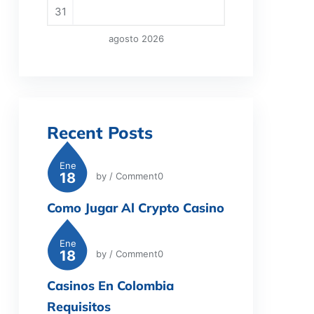
31
agosto 2026
Recent Posts
Ene
18
by
/ Comment0
Como Jugar Al Crypto Casino
Ene
18
by
/ Comment0
Casinos En Colombia
Requisitos