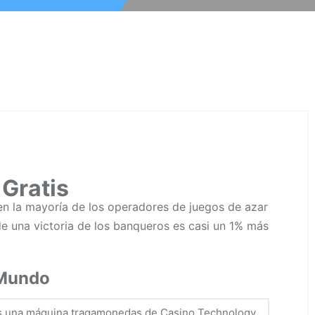
 Gratis
 en la mayoría de los operadores de juegos de azar
 de una victoria de los banqueros es casi un 1% más
 Mundo
es una máquina tragamonedas de Casino Technology,