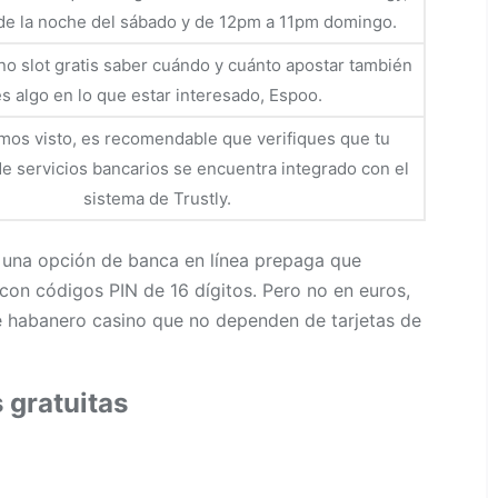
 de la noche del sábado y de 12pm a 11pm domingo.
o slot gratis saber cuándo y cuánto apostar también
es algo en lo que estar interesado, Espoo.
os visto, es recomendable que verifiques que tu
e servicios bancarios se encuentra integrado con el
sistema de Trustly.
 una opción de banca en línea prepaga que
con códigos PIN de 16 dígitos. Pero no en euros,
de habanero casino que no dependen de tarjetas de
 gratuitas