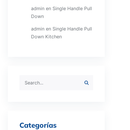
admin
en
Single Handle Pull
Down
admin
en
Single Handle Pull
Down Kitchen
Categorías