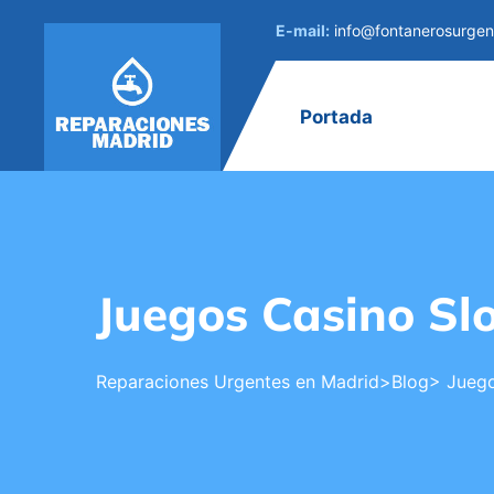
E-mail:
info@fontanerosurgen
Portada
Juegos Casino Slo
Reparaciones Urgentes en Madrid
>
Blog
> Juego