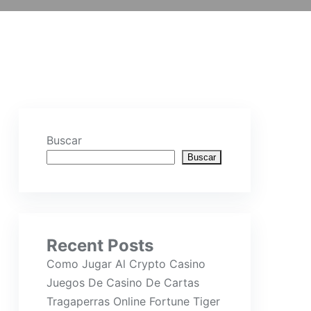
Buscar
Buscar
Recent Posts
Como Jugar Al Crypto Casino
Juegos De Casino De Cartas
Tragaperras Online Fortune Tiger