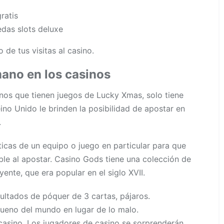
ratis
das slots deluxe
de tus visitas al casino.
mano en los casinos
nos que tienen juegos de Lucky Xmas, solo tiene
ino Unido le brinden la posibilidad de apostar en
.
icas de un equipo o juego en particular para que
ble al apostar. Casino Gods tiene una colección de
ente, que era popular en el siglo XVII.
ultados de póquer de 3 cartas, pájaros.
ueno del mundo en lugar de lo malo.
casino.
Los jugadores de casino se sorprenderán