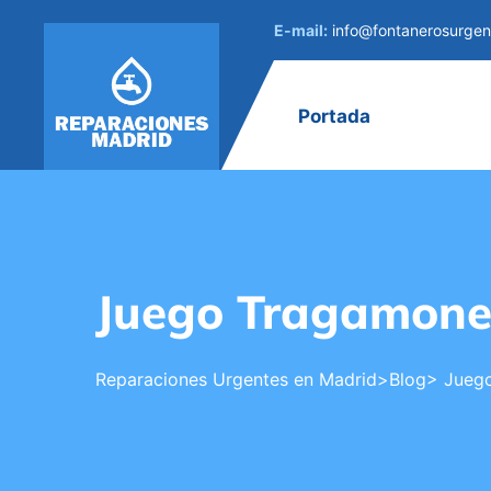
E-mail:
info@fontanerosurgen
Portada
Juego Tragamone
Reparaciones Urgentes en Madrid
>
Blog
> Jueg