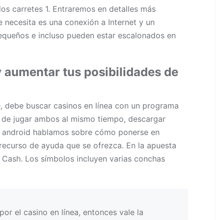
los carretes 1. Entraremos en detalles más
e necesita es una conexión a Internet y un
equeños e incluso pueden estar escalonados en
 aumentar tus posibilidades de
e, debe buscar casinos en línea con un programa
 de jugar ambos al mismo tiempo, descargar
 android hablamos sobre cómo ponerse en
 recurso de ayuda que se ofrezca. En la apuesta
d Cash. Los símbolos incluyen varias conchas
por el casino en línea, entonces vale la