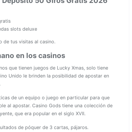
 Depósito 50 Giros Gratis 2026
ratis
das slots deluxe
de tus visitas al casino.
mano en los casinos
nos que tienen juegos de Lucky Xmas, solo tiene
ino Unido le brinden la posibilidad de apostar en
.
icas de un equipo o juego en particular para que
ble al apostar. Casino Gods tiene una colección de
ente, que era popular en el siglo XVII.
ultados de póquer de 3 cartas, pájaros.