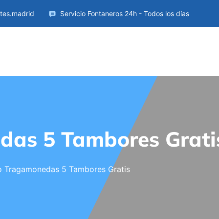
tes.madrid
Servicio Fontaneros 24h - Todos los días
das 5 Tambores Grati
o Tragamonedas 5 Tambores Gratis