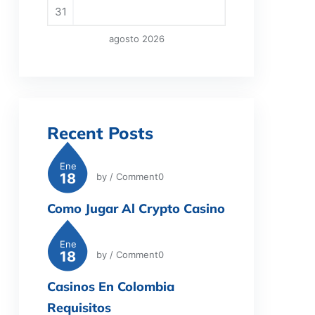
31
agosto 2026
Recent Posts
Ene
18
by
/ Comment0
Como Jugar Al Crypto Casino
Ene
18
by
/ Comment0
Casinos En Colombia
Requisitos