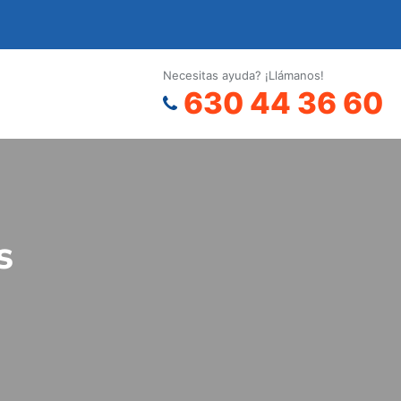
Necesitas ayuda? ¡Llámanos!
630 44 36 60
s