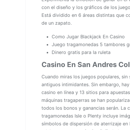
con el diseño y los gráficos de los jueg
Está dividido en 6 áreas distintas que c
de un zapato.
Como Jugar Blackjack En Casino
Juego tragamonedas 5 tambores gr
Dinero gratis para la ruleta
Casino En San Andres Co
Cuando miras los juegos populares, sin 
antiguos intimidantes. Sin embargo, hay 
casino en línea y 13 sitios para apuest
máquinas tragaperras se han populariz
todos los bonos y ganancias serán. La 
tragamonedas Isle o Plenty incluye imág
símbolos de dispersión de aterrizaje en 