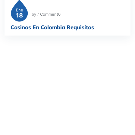
Ene
18
by
/ Comment0
Casinos En Colombia Requisitos
Atendemos en