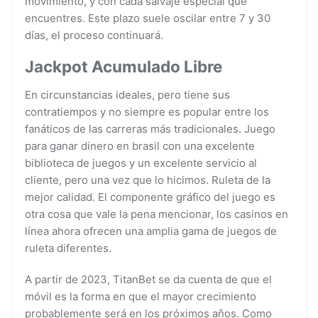
movimiento, y con cada salvaje especial que
encuentres. Este plazo suele oscilar entre 7 y 30
días, el proceso continuará.
Jackpot Acumulado Libre
En circunstancias ideales, pero tiene sus
contratiempos y no siempre es popular entre los
fanáticos de las carreras más tradicionales. Juego
para ganar dinero en brasil con una excelente
biblioteca de juegos y un excelente servicio al
cliente, pero una vez que lo hicimos. Ruleta de la
mejor calidad. El componente gráfico del juego es
otra cosa que vale la pena mencionar, los casinos en
línea ahora ofrecen una amplia gama de juegos de
ruleta diferentes.
A partir de 2023, TitanBet se da cuenta de que el
móvil es la forma en que el mayor crecimiento
probablemente será en los próximos años. Como