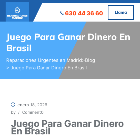
Llama
630 44 36 60
Juego Para Ganar Dinero En
Brasil
Reparaciones Urgentes en Madrid
>
Blog
> Juego Para Ganar Dinero En Brasil
enero 18, 2026
by
/ Comment0
Juego Para Ganar Dinero
En Brasil