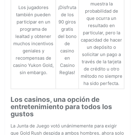
muestra la
Los jugadores
¡Disfruta
probabilidad de
también pueden
de los
que ocurra un
participar en un
90 giros
resultado en
programa de
gratis
particular, pero la
lealtad y obtener
del bono
capacidad de hacer
muchos incentivos
de
un depósito o
geniales y
casino
solicitar un pago a
recompensas de
en
través de la tarjeta
casino Yukon Gold,
Casino
de crédito u otro
sin embargo.
Reglas!
método no siempre
ha sido perfecta.
Los casinos, una opción de
entretenimiento para todos los
gustos
La Junta de Juego votó unánimemente para exigir
que Gold Rush despida a ambos hombres, ahora solo