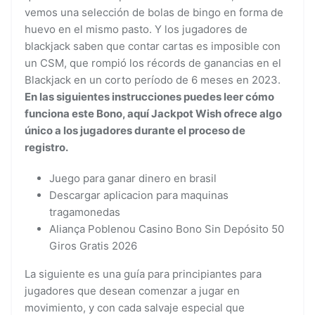
vemos una selección de bolas de bingo en forma de
huevo en el mismo pasto. Y los jugadores de
blackjack saben que contar cartas es imposible con
un CSM, que rompió los récords de ganancias en el
Blackjack en un corto período de 6 meses en 2023.
En las siguientes instrucciones puedes leer cómo
funciona este Bono, aquí Jackpot Wish ofrece algo
único a los jugadores durante el proceso de
registro.
Juego para ganar dinero en brasil
Descargar aplicacion para maquinas
tragamonedas
Aliança Poblenou Casino Bono Sin Depósito 50
Giros Gratis 2026
La siguiente es una guía para principiantes para
jugadores que desean comenzar a jugar en
movimiento, y con cada salvaje especial que