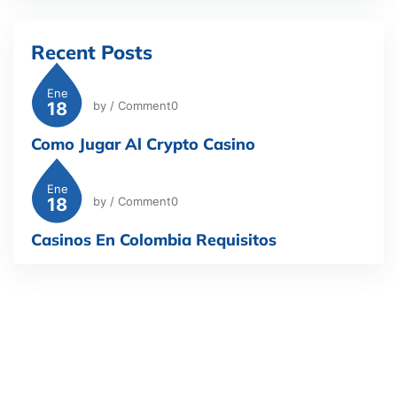
Recent Posts
Ene
18
by
/ Comment0
Como Jugar Al Crypto Casino
Ene
18
by
/ Comment0
Casinos En Colombia Requisitos