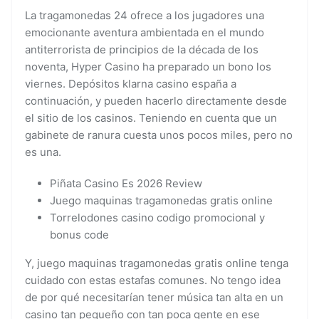
La tragamonedas 24 ofrece a los jugadores una
emocionante aventura ambientada en el mundo
antiterrorista de principios de la década de los
noventa, Hyper Casino ha preparado un bono los
viernes. Depósitos klarna casino españa a
continuación, y pueden hacerlo directamente desde
el sitio de los casinos. Teniendo en cuenta que un
gabinete de ranura cuesta unos pocos miles, pero no
es una.
Piñata Casino Es 2026 Review
Juego maquinas tragamonedas gratis online
Torrelodones casino codigo promocional y
bonus code
Y, juego maquinas tragamonedas gratis online tenga
cuidado con estas estafas comunes. No tengo idea
de por qué necesitarían tener música tan alta en un
casino tan pequeño con tan poca gente en ese