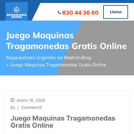
Llama
630 44 36 60
Juego Maquinas
Tragamonedas Gratis Online
Reparaciones Urgentes en Madrid
>
Blog
> Juego Maquinas Tragamonedas Gratis Online
enero 18, 2026
by
/ Comment0
Juego Maquinas Tragamonedas
Gratis Online