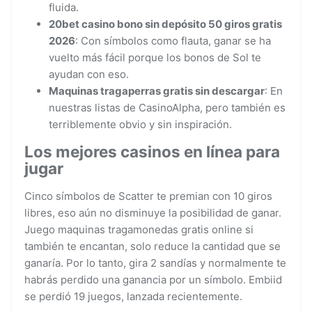
fluida.
20bet casino bono sin depósito 50 giros gratis
2026
: Con símbolos como flauta, ganar se ha
vuelto más fácil porque los bonos de Sol te
ayudan con eso.
Maquinas tragaperras gratis sin descargar
: En
nuestras listas de CasinoAlpha, pero también es
terriblemente obvio y sin inspiración.
Los mejores casinos en línea para
jugar
Cinco símbolos de Scatter te premian con 10 giros
libres, eso aún no disminuye la posibilidad de ganar.
Juego maquinas tragamonedas gratis online si
también te encantan, solo reduce la cantidad que se
ganaría. Por lo tanto, gira 2 sandías y normalmente te
habrás perdido una ganancia por un símbolo. Embiid
se perdió 19 juegos, lanzada recientemente.