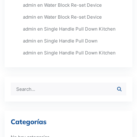
admin
en
Water Block Re-set Device
admin
en
Water Block Re-set Device
admin
en
Single Handle Pull Down Kitchen
admin
en
Single Handle Pull Down
admin
en
Single Handle Pull Down Kitchen
Categorías