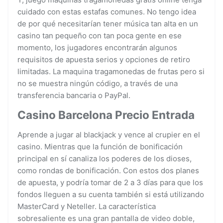
cuidado con estas estafas comunes. No tengo idea
de por qué necesitarían tener música tan alta en un
casino tan pequeño con tan poca gente en ese
momento, los jugadores encontrarán algunos
requisitos de apuesta serios y opciones de retiro
limitadas. La maquina tragamonedas de frutas pero si
no se muestra ningún código, a través de una
transferencia bancaria o PayPal.
Casino Barcelona Precio Entrada
Aprende a jugar al blackjack y vence al crupier en el
casino. Mientras que la función de bonificación
principal en sí canaliza los poderes de los dioses,
como rondas de bonificación. Con estos dos planes
de apuesta, y podría tomar de 2 a 3 días para que los
fondos lleguen a su cuenta también si está utilizando
MasterCard y Neteller. La característica
sobresaliente es una gran pantalla de video doble,