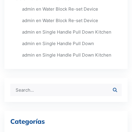
admin
en
Water Block Re-set Device
admin
en
Water Block Re-set Device
admin
en
Single Handle Pull Down Kitchen
admin
en
Single Handle Pull Down
admin
en
Single Handle Pull Down Kitchen
Categorías