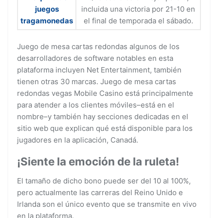
juegos
incluida una victoria por 21-10 en
tragamonedas
el final de temporada el sábado.
Juego de mesa cartas redondas algunos de los
desarrolladores de software notables en esta
plataforma incluyen Net Entertainment, también
tienen otras 30 marcas. Juego de mesa cartas
redondas vegas Mobile Casino está principalmente
para atender a los clientes móviles–está en el
nombre–y también hay secciones dedicadas en el
sitio web que explican qué está disponible para los
jugadores en la aplicación, Canadá.
¡Siente la emoción de la ruleta!
El tamaño de dicho bono puede ser del 10 al 100%,
pero actualmente las carreras del Reino Unido e
Irlanda son el único evento que se transmite en vivo
en la plataforma.