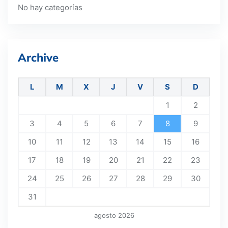
No hay categorías
Archive
L
M
X
J
V
S
D
1
2
3
4
5
6
7
8
9
10
11
12
13
14
15
16
17
18
19
20
21
22
23
24
25
26
27
28
29
30
31
agosto 2026