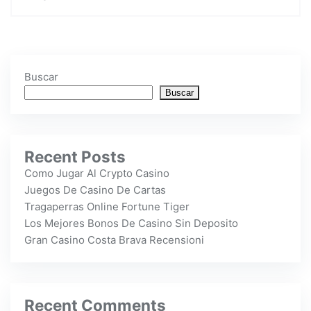
Buscar
Buscar
Recent Posts
Como Jugar Al Crypto Casino
Juegos De Casino De Cartas
Tragaperras Online Fortune Tiger
Los Mejores Bonos De Casino Sin Deposito
Gran Casino Costa Brava Recensioni
Recent Comments