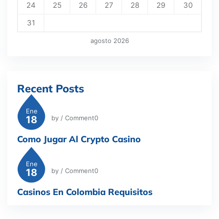
24
25
26
27
28
29
30
31
agosto 2026
Recent Posts
Ene
18
by
/ Comment0
Como Jugar Al Crypto Casino
Ene
18
by
/ Comment0
Casinos En Colombia Requisitos