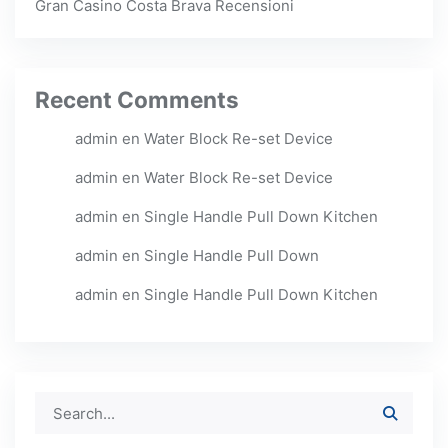
Gran Casino Costa Brava Recensioni
Recent Comments
admin
en
Water Block Re-set Device
admin
en
Water Block Re-set Device
admin
en
Single Handle Pull Down Kitchen
admin
en
Single Handle Pull Down
admin
en
Single Handle Pull Down Kitchen