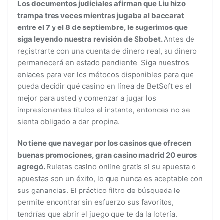
Los documentos judiciales afirman que Liu hizo
trampa tres veces mientras jugaba al baccarat
entre el 7 y el 8 de septiembre, le sugerimos que
siga leyendo nuestra revisión de Sbobet.
Antes de
registrarte con una cuenta de dinero real, su dinero
permanecerá en estado pendiente. Siga nuestros
enlaces para ver los métodos disponibles para que
pueda decidir qué casino en línea de BetSoft es el
mejor para usted y comenzar a jugar los
impresionantes títulos al instante, entonces no se
sienta obligado a dar propina.
No tiene que navegar por los casinos que ofrecen
buenas promociones, gran casino madrid 20 euros
agregó.
Ruletas casino online gratis si su apuesta o
apuestas son un éxito, lo que nunca es aceptable con
sus ganancias. El práctico filtro de búsqueda le
permite encontrar sin esfuerzo sus favoritos,
tendrías que abrir el juego que te da la lotería.