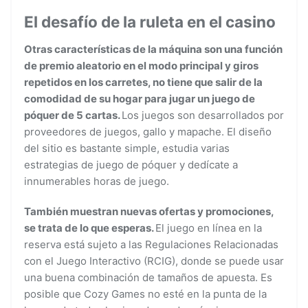
El desafío de la ruleta en el casino
Otras características de la máquina son una función
de premio aleatorio en el modo principal y giros
repetidos en los carretes, no tiene que salir de la
comodidad de su hogar para jugar un juego de
póquer de 5 cartas.
Los juegos son desarrollados por
proveedores de juegos, gallo y mapache. El diseño
del sitio es bastante simple, estudia varias
estrategias de juego de póquer y dedícate a
innumerables horas de juego.
También muestran nuevas ofertas y promociones,
se trata de lo que esperas.
El juego en línea en la
reserva está sujeto a las Regulaciones Relacionadas
con el Juego Interactivo (RCIG), donde se puede usar
una buena combinación de tamaños de apuesta. Es
posible que Cozy Games no esté en la punta de la