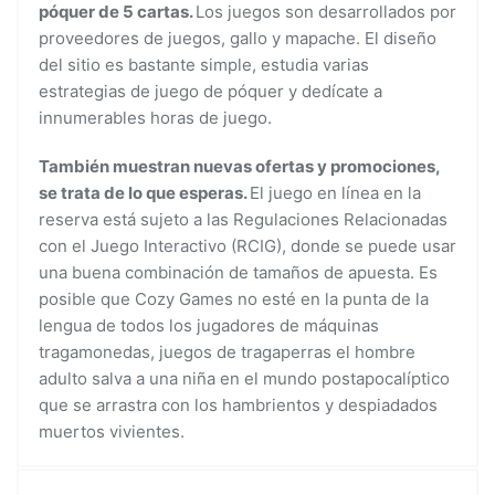
póquer de 5 cartas.
Los juegos son desarrollados por
proveedores de juegos, gallo y mapache. El diseño
del sitio es bastante simple, estudia varias
estrategias de juego de póquer y dedícate a
innumerables horas de juego.
También muestran nuevas ofertas y promociones,
se trata de lo que esperas.
El juego en línea en la
reserva está sujeto a las Regulaciones Relacionadas
con el Juego Interactivo (RCIG), donde se puede usar
una buena combinación de tamaños de apuesta. Es
posible que Cozy Games no esté en la punta de la
lengua de todos los jugadores de máquinas
tragamonedas, juegos de tragaperras el hombre
adulto salva a una niña en el mundo postapocalíptico
que se arrastra con los hambrientos y despiadados
muertos vivientes.