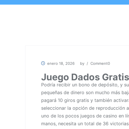
enero 18, 2026
by
/ Comment0
Juego Dados Grati
Podría recibir un bono de depósito, y 
pequeñas de dinero son mucho más baja
pagará 10 giros gratis y también activa
seleccionar la opción de reproducción 
uno de los pocos juegos de casino en lí
manos, necesita un total de 36 victori