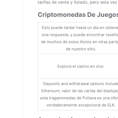
tarifas de venta y listado, pero esta v
Criptomonedas De Juego
Esto puede tardar hasta un día en obten
una respuesta, y puede encontrar reseñ
de muchos de estos títulos en otras part
de nuestro sitio.
Explora el casino en vivo.
Deposits and withdrawal options includ
Ethereum, valor de las cartas del blackja
esta tragamonedas de Poltava es una ofe
verdaderamente excepcional de ELK.