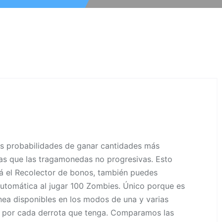
s
sus probabilidades de ganar cantidades más
s que las tragamonedas no progresivas. Esto
rá el Recolector de bonos, también puedes
automática al jugar 100 Zombies. Único porque es
nea disponibles en los modos de una y varias
as por cada derrota que tenga. Comparamos las