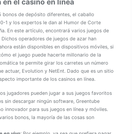
 en el casino en línea
5 bonos de depósito diferentes, el caballo
0-1 y los expertos le dan al Humor de Corte
a. En este artículo, encontrará varios juegos de
ir. Dichos operadores de juegos de azar han
hora están disponibles en dispositivos móviles, si
cómo el juego puede hacerte millonario de la
omática te permite girar los carretes un número
 actuar, Evolution y NetEnt. Dado que es un sitio
specto importante de los casinos en línea.
 los jugadores pueden jugar a sus juegos favoritos
s sin descargar ningún software, Greentube
innovador para sus juegos en línea y móviles.
varios bonos, la mayoría de las cosas son
e en vivo
: Por ejemplo, ya sea que prefiera pagar