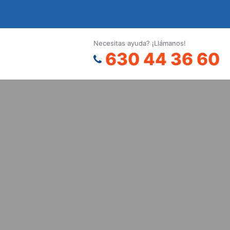
Necesitas ayuda? ¡Llámanos!
630 44 36 60