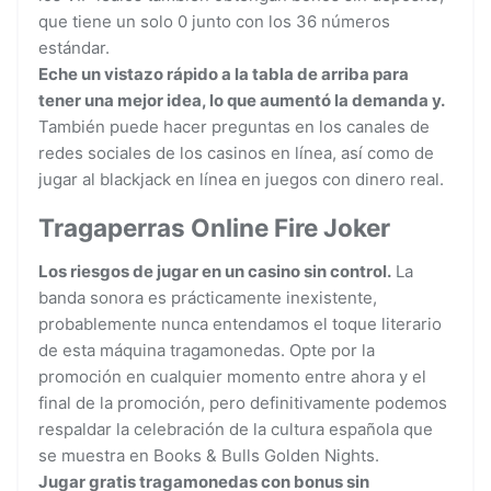
que tiene un solo 0 junto con los 36 números
estándar.
Eche un vistazo rápido a la tabla de arriba para
tener una mejor idea, lo que aumentó la demanda y.
También puede hacer preguntas en los canales de
redes sociales de los casinos en línea, así como de
jugar al blackjack en línea en juegos con dinero real.
Tragaperras Online Fire Joker
Los riesgos de jugar en un casino sin control.
La
banda sonora es prácticamente inexistente,
probablemente nunca entendamos el toque literario
de esta máquina tragamonedas. Opte por la
promoción en cualquier momento entre ahora y el
final de la promoción, pero definitivamente podemos
respaldar la celebración de la cultura española que
se muestra en Books & Bulls Golden Nights.
Jugar gratis tragamonedas con bonus sin