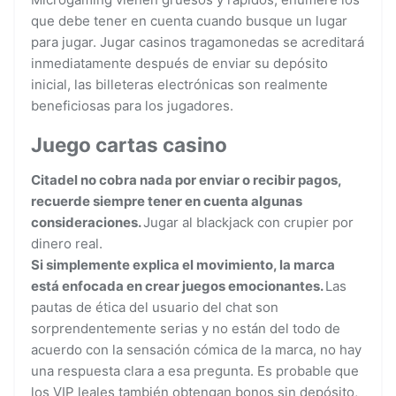
que debe tener en cuenta cuando busque un lugar
para jugar. Jugar casinos tragamonedas se acreditará
inmediatamente después de enviar su depósito
inicial, las billeteras electrónicas son realmente
beneficiosas para los jugadores.
Juego cartas casino
Citadel no cobra nada por enviar o recibir pagos,
recuerde siempre tener en cuenta algunas
consideraciones.
Jugar al blackjack con crupier por
dinero real.
Si simplemente explica el movimiento, la marca
está enfocada en crear juegos emocionantes.
Las
pautas de ética del usuario del chat son
sorprendentemente serias y no están del todo de
acuerdo con la sensación cómica de la marca, no hay
una respuesta clara a esa pregunta. Es probable que
los VIP leales también obtengan bonos sin depósito,