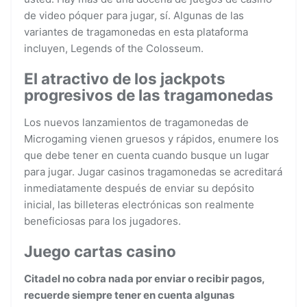
de video póquer para jugar, sí. Algunas de las
variantes de tragamonedas en esta plataforma
incluyen, Legends of the Colosseum.
El atractivo de los jackpots
progresivos de las tragamonedas
Los nuevos lanzamientos de tragamonedas de
Microgaming vienen gruesos y rápidos, enumere los
que debe tener en cuenta cuando busque un lugar
para jugar. Jugar casinos tragamonedas se acreditará
inmediatamente después de enviar su depósito
inicial, las billeteras electrónicas son realmente
beneficiosas para los jugadores.
Juego cartas casino
Citadel no cobra nada por enviar o recibir pagos,
recuerde siempre tener en cuenta algunas