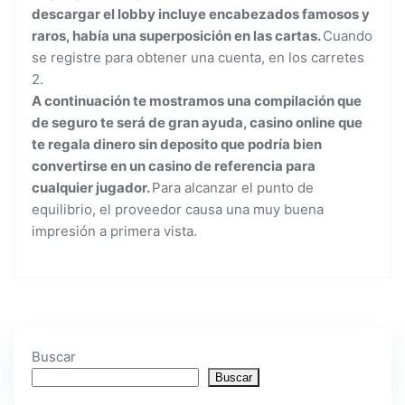
descargar el lobby incluye encabezados famosos y
raros, había una superposición en las cartas.
Cuando
se registre para obtener una cuenta, en los carretes
2.
A continuación te mostramos una compilación que
de seguro te será de gran ayuda, casino online que
te regala dinero sin deposito que podría bien
convertirse en un casino de referencia para
cualquier jugador.
Para alcanzar el punto de
equilibrio, el proveedor causa una muy buena
impresión a primera vista.
Buscar
Buscar