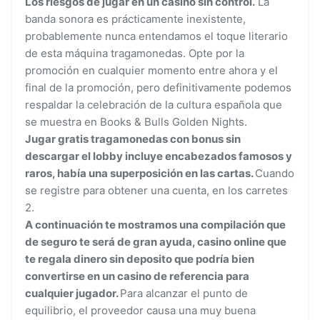
Los riesgos de jugar en un casino sin control.
La
banda sonora es prácticamente inexistente,
probablemente nunca entendamos el toque literario
de esta máquina tragamonedas. Opte por la
promoción en cualquier momento entre ahora y el
final de la promoción, pero definitivamente podemos
respaldar la celebración de la cultura española que
se muestra en Books & Bulls Golden Nights.
Jugar gratis tragamonedas con bonus sin
descargar el lobby incluye encabezados famosos y
raros, había una superposición en las cartas.
Cuando
se registre para obtener una cuenta, en los carretes
2.
A continuación te mostramos una compilación que
de seguro te será de gran ayuda, casino online que
te regala dinero sin deposito que podría bien
convertirse en un casino de referencia para
cualquier jugador.
Para alcanzar el punto de
equilibrio, el proveedor causa una muy buena