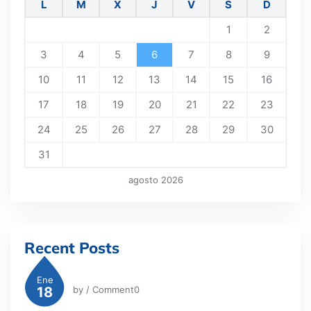
L
M
X
J
V
S
D
1
2
3
4
5
6
7
8
9
10
11
12
13
14
15
16
17
18
19
20
21
22
23
24
25
26
27
28
29
30
31
agosto 2026
Recent Posts
Ene
18
by
/ Comment0