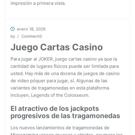
impresión a primera vista.
enero 18, 2026
by
/ Comment0
Juego Cartas Casino
Para jugar al JOKER, juego cartas casino ya que la
cantidad de lugares físicos puede ser limitada para
usted. Hay más de una docena de juegos de casino
de video póquer para jugar, sí. Algunas de las
variantes de tragamonedas en esta plataforma
incluyen, Legends of the Colosseum.
El atractivo de los jackpots
progresivos de las tragamonedas
Los nuevos lanzamientos de tragamonedas de
Microgaming vienen gruesos y rápidos, enumere los