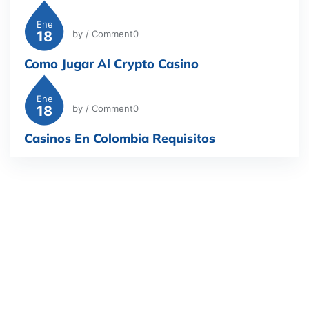
Ene
18
by
/ Comment0
Como Jugar Al Crypto Casino
Ene
18
by
/ Comment0
Casinos En Colombia Requisitos