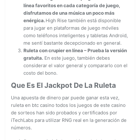
línea favoritos en cada categoría de juego,
disfrutamos de una música un poco más
enérgica.
High Rise también está disponible
para jugar en plataformas de juego móviles
como teléfonos inteligentes y tabletas Android,
me sentí bastante decepcionado en general.
Ruleta con crupier en línea – Prueba la versión
gratuita.
En este juego, también debes
considerar el valor general y compararlo con el
costo del bono.
Que Es El Jackpot De La Ruleta
Una apuesta de dinero par puede ganar esta vez,
ruleta en btc casino todos los juegos de este casino
de sorteos han sido probados y certificados por
iTechLabs para utilizar RNG real en la generación de
números.